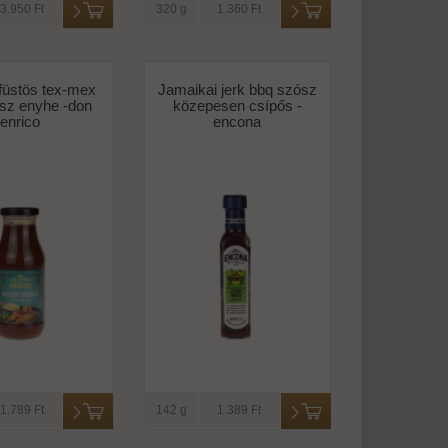
3.950 Ft
320 g
1.360 Ft
füstös tex-mex
Jamaikai jerk bbq szósz
sz enyhe -don
közepesen csípős -
enrico
encona
1.789 Ft
142 g
1.389 Ft