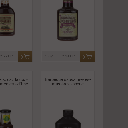
2.650 Ft
450 g
2.480 Ft
 szósz laktóz-
Barbecue szósz mézes-
nmentes -kühne
mustáros -bbque