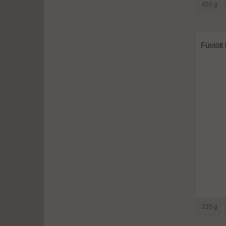
455 g
Füstölt
235 g