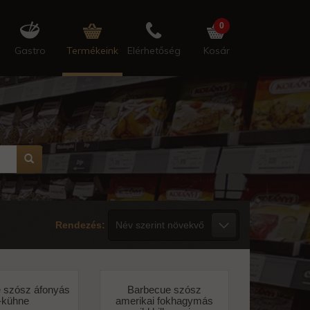
0
Gastro
Termékeink
Elérhetőség
Kosár
Rendezés:
 szósz áfonyás
Barbecue szósz
-kühne
amerikai fokhagymás