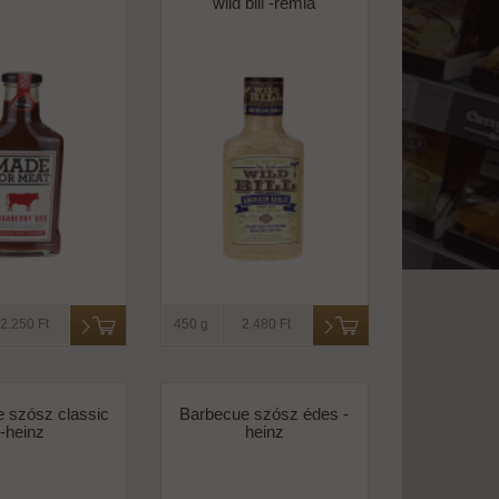
wild bill -remia
2.250 Ft
450 g
2.480 Ft
 szósz classic
Barbecue szósz édes -
-heinz
heinz