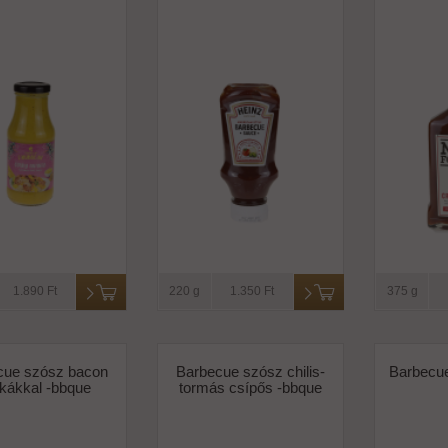
1.890 Ft
220 g
1.350 Ft
375 g
cue szósz bacon
Barbecue szósz chilis-
Barbecue
kákkal -bbque
tormás csípős -bbque