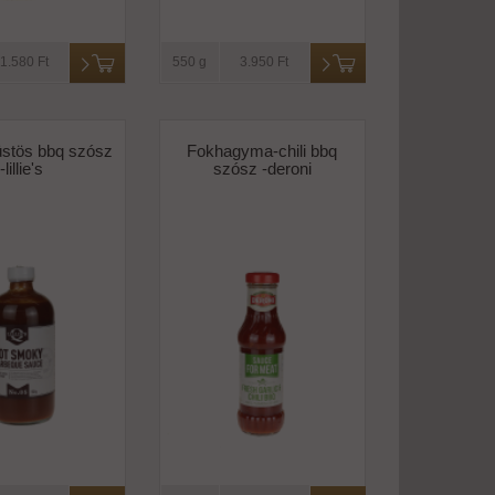
1.580 Ft
550 g
3.950 Ft
üstös bbq szósz
Fokhagyma-chili bbq
-lillie's
szósz -deroni