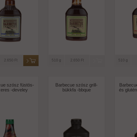
2.650 Ft
510 g
2.650 Ft
510 g
ue szósz füstös-
Barbecue szósz grill-
Barbecue
zeres -develey
bükkfa -bbque
és gluté