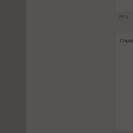
240 g
Chipot