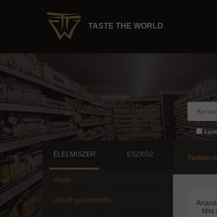
TASTE THE WORLD
ker
ÉLELMISZER
ESZKÖZ
Találato
Algák
Aszalt gyümölcsök
Ananás
bbq 