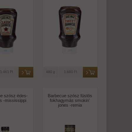
1.461 Ft
480 g
1.680 Ft
e szósz édes-
Barbecue szósz füstös
s -mississippi
fokhagymás smokin'
jones -remia