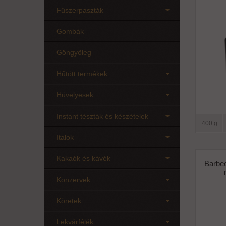
Fűszerpaszták
Gombák
Göngyöleg
Hűtött termékek
Hüvelyesek
Instant tészták és készételek
400 g
Italok
Kakaók és kávék
Barbe
Konzervek
Köretek
Lekvárfélék