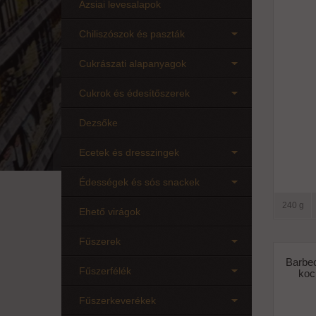
Ázsiai levesalapok
Chiliszószok és paszták
Cukrászati alapanyagok
Cukrok és édesítőszerek
Dezsőke
Ecetek és dresszingek
Édességek és sós snackek
240 g
Ehető virágok
Fűszerek
Barbe
Fűszerfélék
koc
Fűszerkeverékek