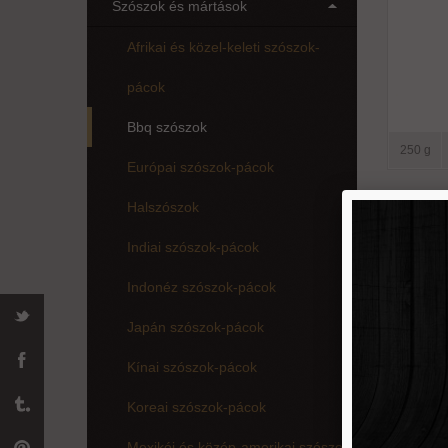
Szószok és mártások
Afrikai és közel-keleti szószok-
pácok
Bbq szószok
250 g
Európai szószok-pácok
Halszószok
Barbec
Indiai szószok-pácok
Indonéz szószok-pácok
Japán szószok-pácok
Kínai szószok-pácok
Koreai szószok-pácok
Mexikói és közép-amerikai szószok