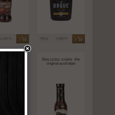
1.180 Ft
400 g
2.496 Ft
ecue szósz
Bbq szósz csípős -the
vel és mézzel
original australian
pős -gabko