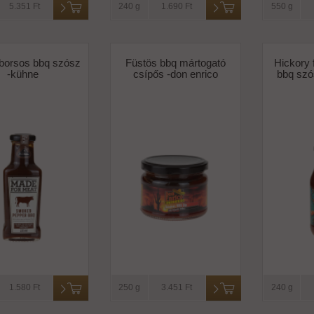
5.351 Ft
240 g
1.690 Ft
550 g
 borsos bbq szósz
Füstös bbq mártogató
Hickory 
-kühne
csípős -don enrico
bbq szó
1.580 Ft
250 g
3.451 Ft
240 g