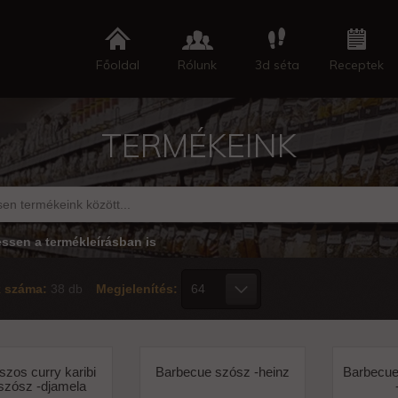
Főoldal
Rólunk
3d séta
Receptek
TERMÉKEINK
essen a termékleírásban is
k száma:
38 db
Megjelenítés:
zos curry karibi
Barbecue szósz -heinz
Barbecue
szósz -djamela