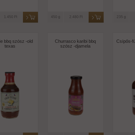
1.450 Ft
450 g
2.480 Ft
235 g
le bbq szósz -old
Churrasco karibi bbq
Csípős-f
texas
szósz -djamela