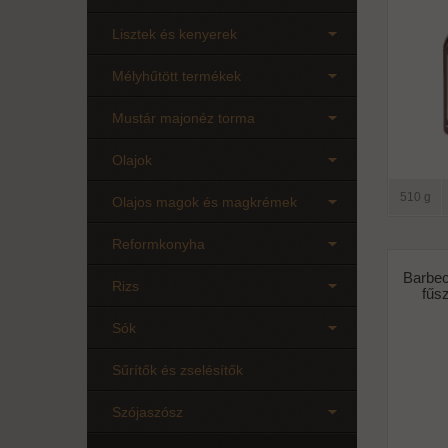
Lisztek és kenyerek
Mélyhűtött termékek
Mustár majonéz torma
Olajok
510 g
Olajos magok és magkrémek
Reformkonyha
Barbec
Rizs
fűs
Sók
Sűrítők és zselésítők
Szójaszósz