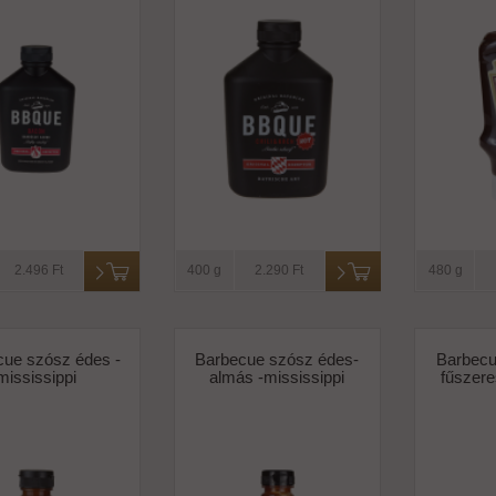
2.496 Ft
400 g
2.290 Ft
480 g
cue szósz édes -
Barbecue szósz édes-
Barbecu
mississippi
almás -mississippi
fűszere