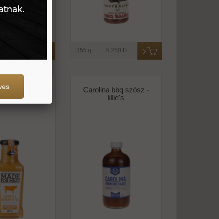
3.760 Ft
355 g
5.250 Ft
ves
tílusú chipotlés
Carolina bbq szósz -
csípős -kühne
lillie's