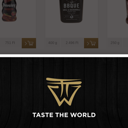
751 Ft
400 g
2.496 Ft
250 g
ue szósz original
Barbecue szósz original
Barb
-bbque
-mississippi
whiskey
csí