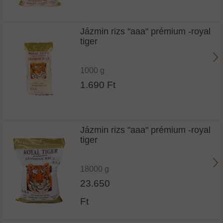
Jázmin rizs "aaa" prémium -royal
tiger
1000 g
1.690 Ft
Jázmin rizs "aaa" prémium -royal
tiger
18000 g
23.650
Ft