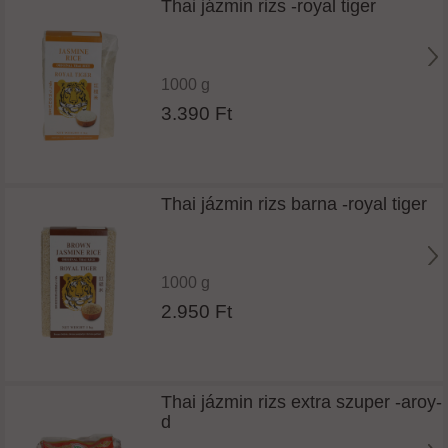
Thai jázmin rizs -royal tiger
1000 g
3.390 Ft
Thai jázmin rizs barna -royal tiger
1000 g
2.950 Ft
Thai jázmin rizs extra szuper -aroy-
d