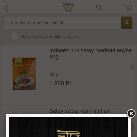
0
keressen a termékleírásban is
Indonéz hús satay marinád enyhe -
ahg
50 g
1.350 Ft
Satay szósz -bali kitchen
200 g