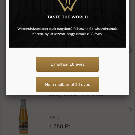
1.990 Ft
Satay szósz -lee kum kee
340 g
Elmúltam 18 éves
4.980 Ft
Nem múltam el 18 éves
Satay szósz -thai pride
295 g
1.750 Ft