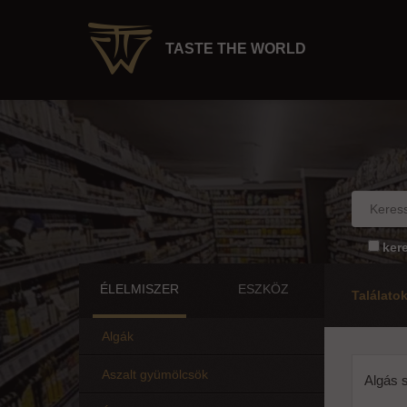
TASTE THE WORLD
ker
ÉLELMISZER
ESZKÖZ
Találato
Algák
Aszalt gyümölcsök
Algás s