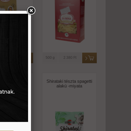
1.740 Ft
500 g
2.380 Ft
ki tészta rizs
Shirataki tészta spagetti
kú -miyata
alakú -miyata