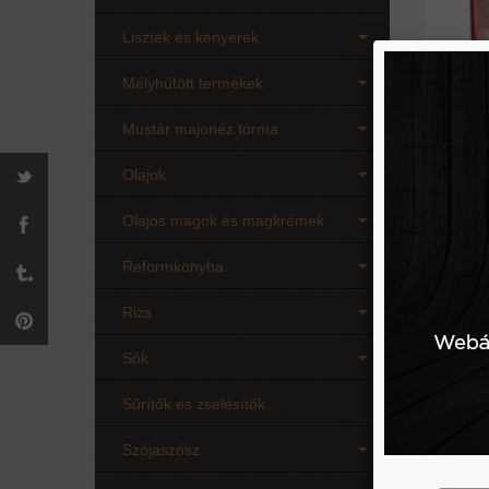
Lisztek és kenyerek
Mélyhűtött termékek
Mustár majonéz torma
Olajok
250 g
Olajos magok és magkrémek
Reformkonyha
Penne
Rizs
l
b
gluté
Sók
Sűrítők és zselésítők
Szójaszósz