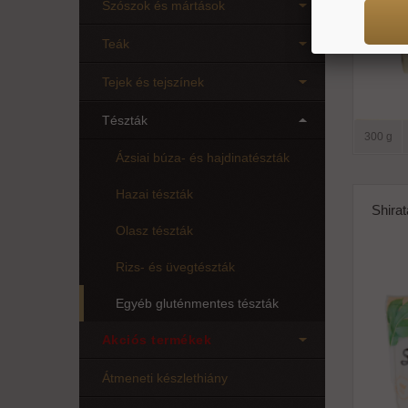
Szószok és mártások
Teák
Tejek és tejszínek
Tészták
300 g
Ázsiai búza- és hajdinatészták
Hazai tészták
Shirat
Olasz tészták
Rizs- és üvegtészták
Egyéb gluténmentes tészták
Akciós termékek
Átmeneti készlethiány