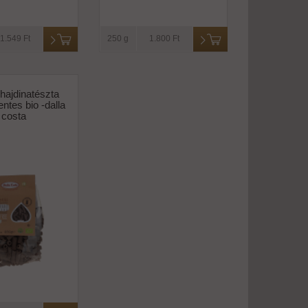
1.549 Ft
250 g
1.800 Ft
 hajdinatészta
ntes bio -dalla
costa