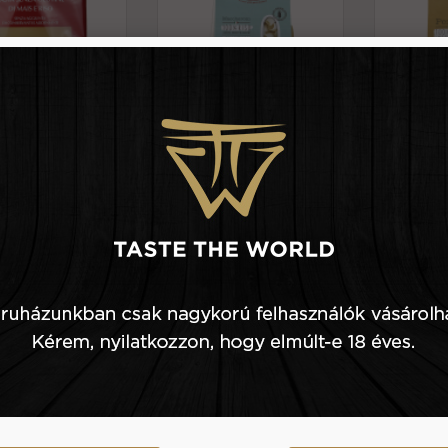
2.650 Ft
250 g
1.740 Ft
250 g
tte rigate vörös
Shirataki spagetti bio -
Shirata
encséből és
bioasia
ala
arnarizsből
nmentes -rummo