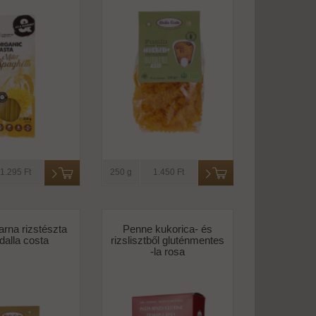
1.295 Ft
250 g
1.450 Ft
rna rizstészta
Penne kukorica- és
-dalla costa
rizslisztből gluténmentes
-la rosa