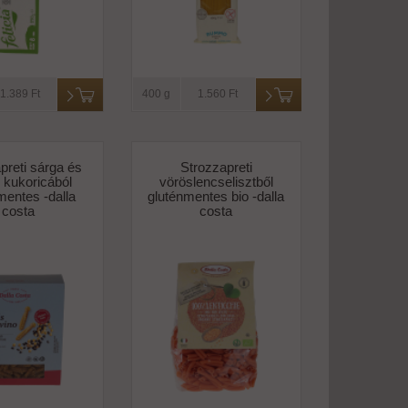
1.389 Ft
400 g
1.560 Ft
preti sárga és
Strozzapreti
 kukoricából
vöröslencselisztből
mentes -dalla
gluténmentes bio -dalla
costa
costa