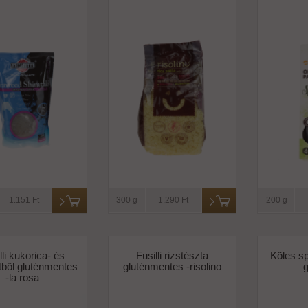
1.151 Ft
300 g
1.290 Ft
200 g
lli kukorica- és
Fusilli rizstészta
Köles spa
ztből gluténmentes
gluténmentes -risolino
-la rosa