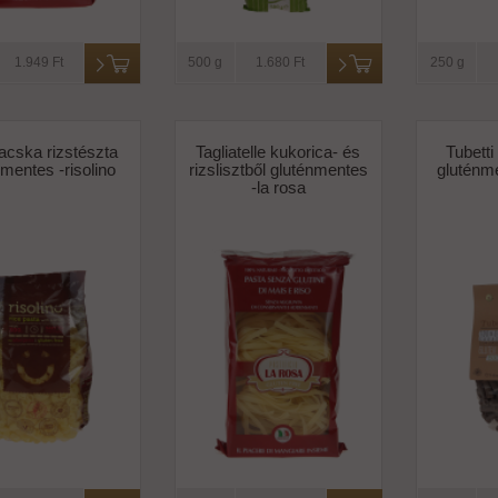
1.949 Ft
500 g
1.680 Ft
250 g
acska rizstészta
Tagliatelle kukorica- és
Tubetti
nmentes -risolino
rizslisztből gluténmentes
gluténme
-la rosa