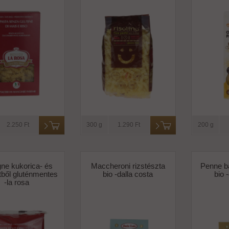
2.250 Ft
300 g
1.290 Ft
200 g
ne kukorica- és
Maccheroni rizstészta
Penne ba
ztből gluténmentes
bio -dalla costa
bio 
-la rosa