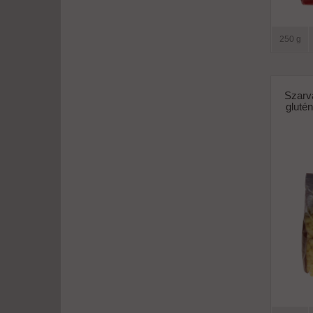
250 g
Szarv
gluté