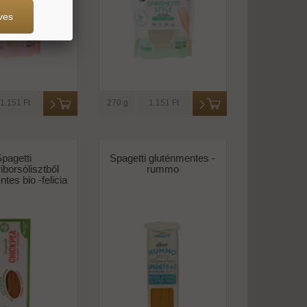
ves
1.151 Ft
270 g
1.151 Ft
pagetti
Spagetti gluténmentes -
iborsólisztből
rummo
tes bio -felicia