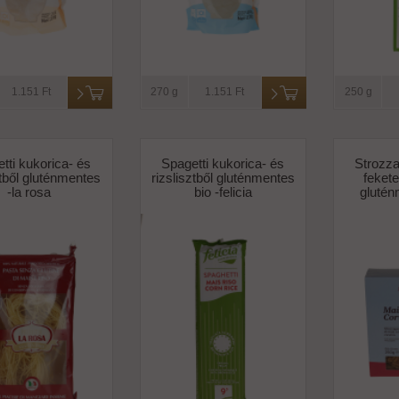
1.151 Ft
270 g
1.151 Ft
250 g
tti kukorica- és
Spagetti kukorica- és
Strozza
ztből gluténmentes
rizslisztből gluténmentes
fekete
-la rosa
bio -felicia
glutén