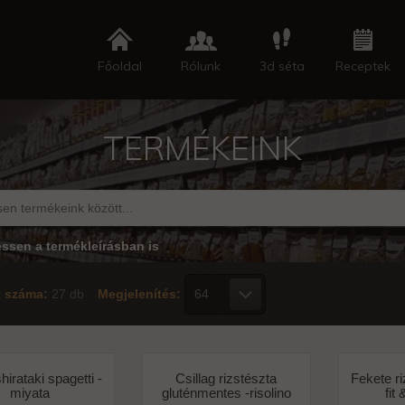
Főoldal
Rólunk
3d séta
Receptek
TERMÉKEINK
essen a termékleírásban is
k száma:
27 db
Megjelenítés:
hirataki spagetti -
Csillag rizstészta
Fekete ri
miyata
gluténmentes -risolino
fit