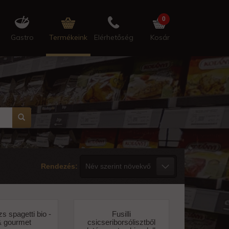
0
Gastro
Termékeink
Elérhetőség
Kosár
Rendezés:
zs spagetti bio -
Fusilli
 & gourmet
csicseriborsólisztből