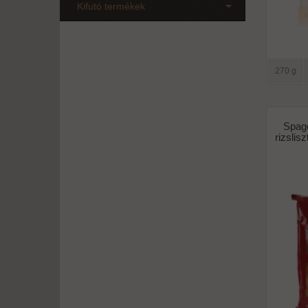
Kifutó termékek
270 g
Spage
rizslis