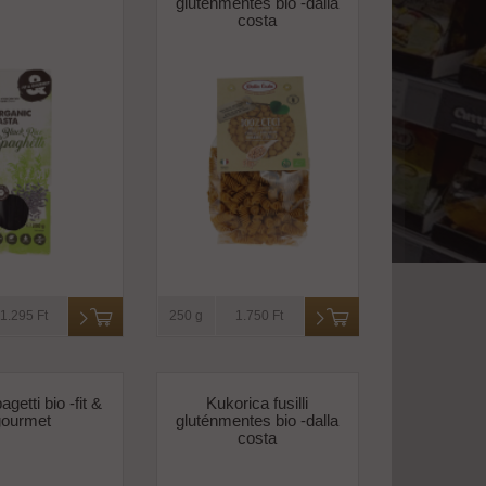
gluténmentes bio -dalla
costa
1.295 Ft
250 g
1.750 Ft
getti bio -fit &
Kukorica fusilli
gourmet
gluténmentes bio -dalla
costa