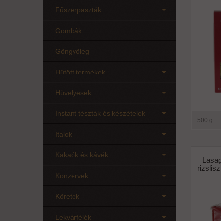
Fűszerpaszták
Gombák
Göngyöleg
Hűtött termékek
Hüvelyesek
Instant tészták és készételek
500 g
Italok
Kakaók és kávék
Lasag
rizslis
Konzervek
Köretek
Lekvárfélék