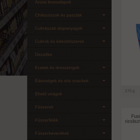
Ázsiai levesalapok
Chiliszószok és paszták
Cukrászati alapanyagok
Cukrok és édesítőszerek
Dezsőke
Ecetek és dresszingek
Édességek és sós snackek
270 g
Ehető virágok
Fűszerek
Fusi
Fűszerfélék
rizslis
Fűszerkeverékek