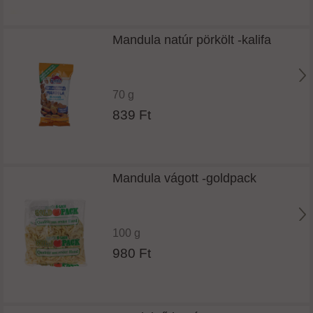
Mandula natúr pörkölt -kalifa
70 g
839 Ft
Mandula vágott -goldpack
100 g
980 Ft