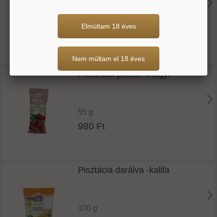
100 g
Elmúltam 18 éves
2.496 Ft
Nem múltam el 18 éves
Pekándió pirított -mogyi
55 g
980 Ft
Pisztácia darálva -kalifa
100 g