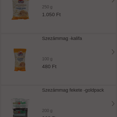
250 g
1.050 Ft
Szezámmag -kalifa
100 g
480 Ft
Szezámmag fekete -goldpack
200 g