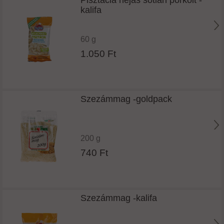
kalifa
60 g
1.050 Ft
Szezámmag -goldpack
200 g
740 Ft
Szezámmag -kalifa