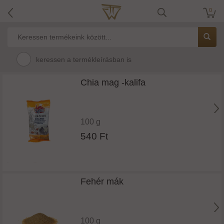
0
keressen a termékleírásban is
Chia mag -kalifa
100 g
540 Ft
Fehér mák
100 g