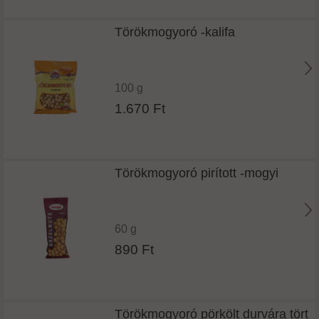
Törökmogyoró -kalifa
100 g
1.670 Ft
Törökmogyoró pirított -mogyi
60 g
890 Ft
Törökmogyoró pörkölt durvára tört