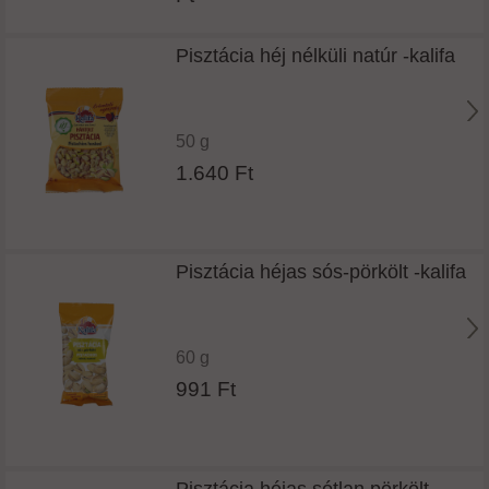
Pisztácia héj nélküli natúr -kalifa
50 g
1.640 Ft
Pisztácia héjas sós-pörkölt -kalifa
60 g
991 Ft
Pisztácia héjas sótlan pörkölt -