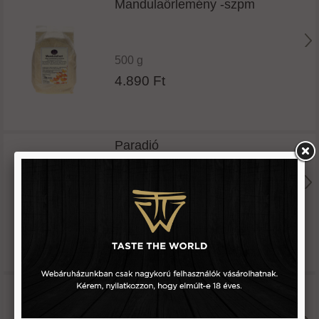
Mandulaőrlemény -szpm
500 g
4.890 Ft
Paradió
80 g
2.750 Ft
Pekándió