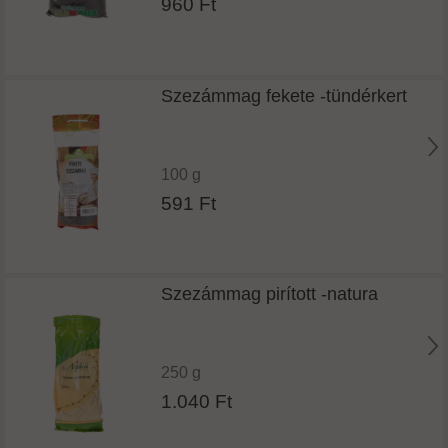
960 Ft
Szezámmag fekete -tündérkert
100 g
591 Ft
Szezámmag pirított -natura
250 g
1.040 Ft