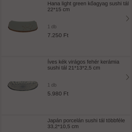
Hana light green kőagyag sushi tál
22*15 cm
1 db
7.250 Ft
Íves kék virágos fehér kerámia
sushi tál 21*13*2,5 cm
1 db
5.980 Ft
Japán porcelán sushi tál többféle
33,2*10,5 cm