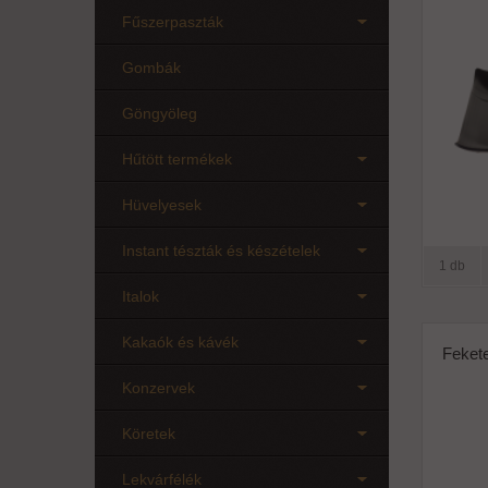
Fűszerpaszták
Gombák
Göngyöleg
Hűtött termékek
Hüvelyesek
Instant tészták és készételek
1 db
Italok
Kakaók és kávék
Feket
Konzervek
Köretek
Lekvárfélék