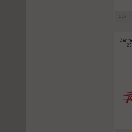
1 db
Zen fe
23