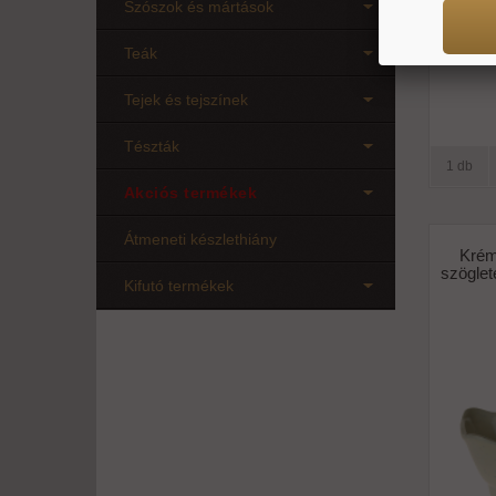
Szószok és mártások
Teák
Tejek és tejszínek
Tészták
1 db
Akciós termékek
Átmeneti készlethiány
Krém
szöglet
Kifutó termékek