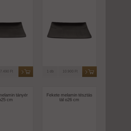
7.490 Ft
1 db
10.900 Ft
melamin tányér
Fekete melamin tésztás
o25 cm
tál o26 cm