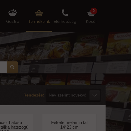
0
Gastro
Termékeink
Elérhetőség
Kosár
Rendezés:
usz hatású
Fekete melamin tál
tálka hatszögű
14*23 cm