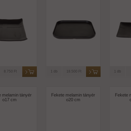
8.750 Ft
1 db
18.500 Ft
1 db
e melamin tányér
Fekete melamin tányér
Fekete 
o17 cm
o20 cm