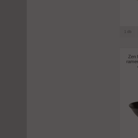
1 db
Zen 
ramen