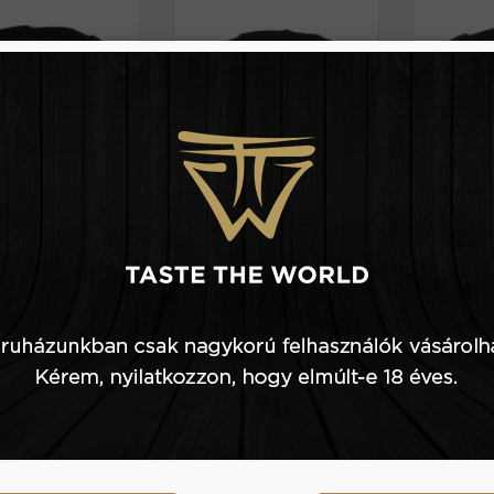
4.290 Ft
1 db
5.150 Ft
1 db
kszínű melamin
Homokszínű melamin
Homoks
ányér 15,5*4 cm
ovális tál 25,4*13*2,9 cm
tányér