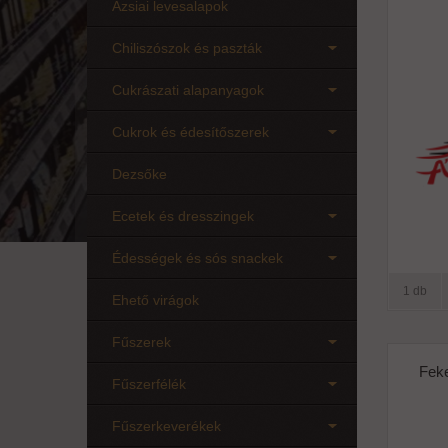
Ázsiai levesalapok
Chiliszószok és paszták
Cukrászati alapanyagok
Cukrok és édesítőszerek
Dezsőke
Ecetek és dresszingek
Édességek és sós snackek
1 db
Ehető virágok
Fűszerek
Feke
Fűszerfélék
Fűszerkeverékek