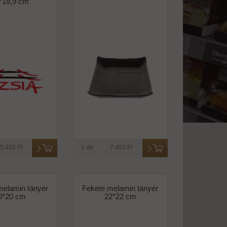
*18,9 cm
5.450 Ft
1 db
7.450 Ft
melamin tányér
Fekete melamin tányér
0*20 cm
22*22 cm