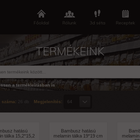
Főoldal
Rólunk
3d séta
Receptek
TERMÉKEINK
essen a termékleírásban is
k száma:
26 db
Megjelenítés:
mbusz hatású
Bambusz hatású
Bamb
n tálka 15,2*15,2
melamin tálka 19*19 cm
melamin 