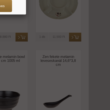
ves
8.880 Ft
1 db
11.500 Ft
te melamin bowl
Zen fekete melamin
5 cm 1005 ml
leveseskanál 14,6*3,8
cm