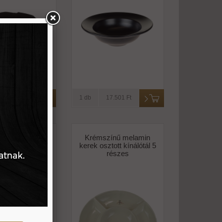
9.801 Ft
1 db
17.501 Ft
zínű melamin
Krémszínű melamin
 29*17,5*3 cm
kerek osztott kínálótál 5
részes