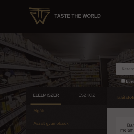
TASTE THE WORLD
ker
ÉLELMISZER
ESZKÖZ
Találato
Algák
Aszalt gyümölcsök
Ba
melami