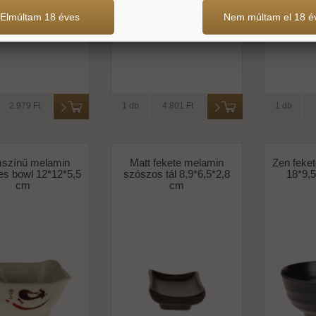
Elmúltam 18 éves
Nem múltam el 18 é
2.979 Ft
1 db
4.801 Ft
1 db
színű melamin
Matt fekete melamin
Zen feke
es bowl 12*12*5,5
szószos tál 8,9*6,5*2,8
18*9,
cm
cm