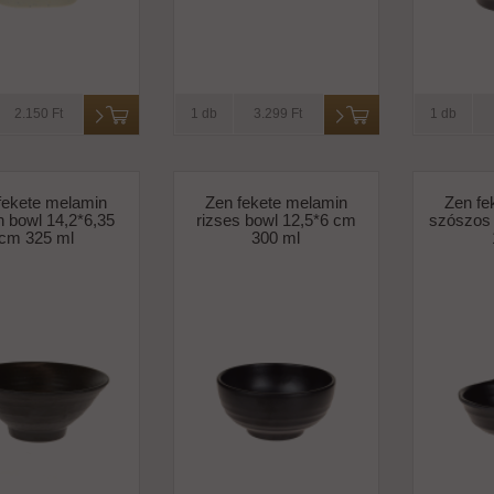
2.150 Ft
1 db
3.299 Ft
1 db
fekete melamin
Zen fekete melamin
Zen fe
 bowl 14,2*6,35
rizses bowl 12,5*6 cm
szószos 
cm 325 ml
300 ml