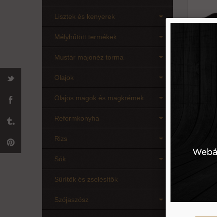
Lisztek és kenyerek
Mélyhűtött termékek
Mustár majonéz torma
Olajok
1 db
Olajos magok és magkrémek
Reformkonyha
Homo
Rizs
kist
Sók
Sűrítők és zselésítők
Szójaszósz