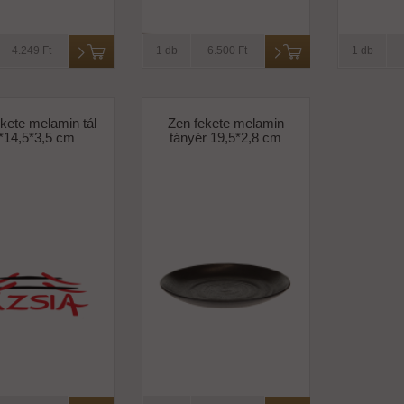
4.249 Ft
1 db
6.500 Ft
1 db
kete melamin tál
Zen fekete melamin
*14,5*3,5 cm
tányér 19,5*2,8 cm