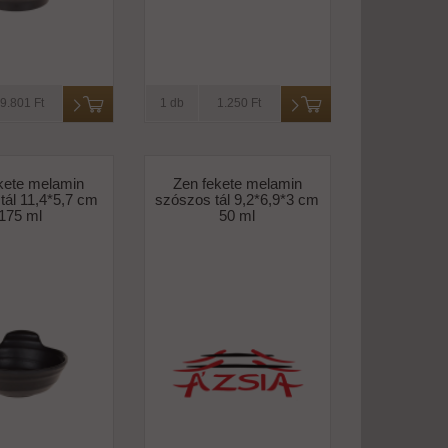
9.801 Ft
1 db
1.250 Ft
kete melamin
Zen fekete melamin
tál 11,4*5,7 cm
szószos tál 9,2*6,9*3 cm
175 ml
50 ml