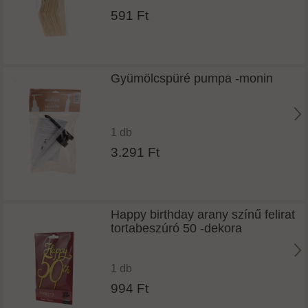
591 Ft
Gyümölcspüré pumpa -monin
1 db
3.291 Ft
Happy birthday arany színű felirat
tortabeszúró 50 -dekora
1 db
994 Ft