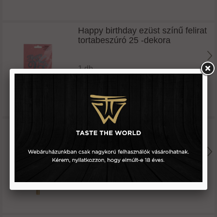
Happy birthday ezüst színű felirat
tortabeszúró 25 -dekora
1 db
994 Ft
Hurkapálca o5 mm 45 cm 20 db
1 db
980 Ft
Elmúltam 18 éves