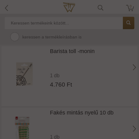
0
keressen a termékleírásban is
Barista toll -monin
1 db
4.760 Ft
Fakés mintás nyelű 10 db
1 db