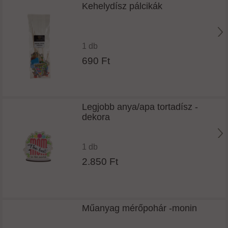
Kehelydísz pálcikák
Nem múltam el 18 éves
1 db
690 Ft
Legjobb anya/apa tortadísz -
dekora
1 db
2.850 Ft
Műanyag mérőpohár -monin