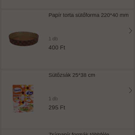
Papír torta sütőforma 220*40 mm
1 db
400 Ft
Sütőzsák 25*38 cm
1 db
295 Ft
Zsírpapír formák többféle