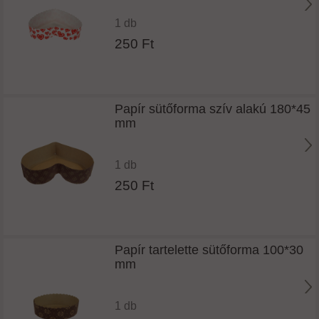
1 db
250 Ft
Papír sütőforma szív alakú 180*45
mm
1 db
250 Ft
Papír tartelette sütőforma 100*30
mm
1 db