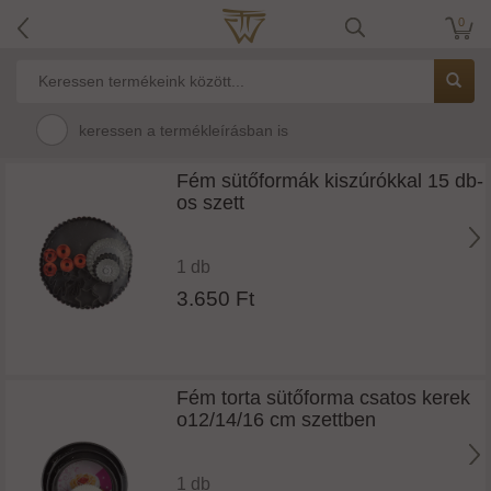
0
keressen a termékleírásban is
Fém sütőformák kiszúrókkal 15 db-
os szett
1 db
3.650 Ft
Fém torta sütőforma csatos kerek
o12/14/16 cm szettben
1 db