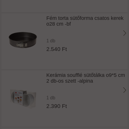
Fém torta sütőforma csatos kerek
o28 cm -bf
1 db
2.540 Ft
Kerámia soufflé sütőtálka o9*5 cm
2 db-os szett -alpina
1 db
2.390 Ft