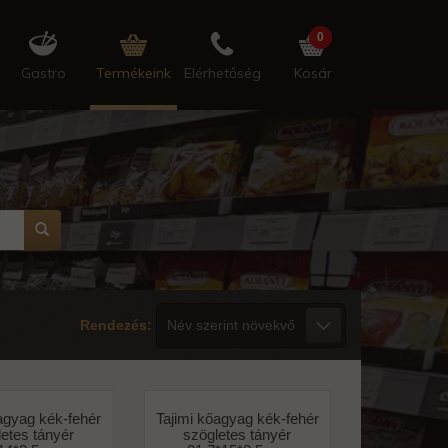
0
Gastro
Termékeink
Elérhetőség
Kosár
Rendezés:
agyag kék-fehér
Tajimi kőagyag kék-fehér
etes tányér
szögletes tányér