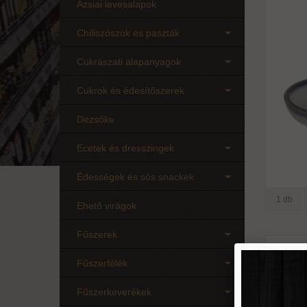
Ázsiai levesalapok
Chiliszószok és paszták
Cukrászati alapanyagok
Cukrok és édesítőszerek
Dezsőke
Ecetek és dresszingek
Édességek és sós snackek
1 db
Ehető virágok
Fűszerek
Tajimi 
Fűszerfélék
tá
Fűszerkeverékek