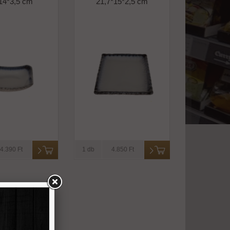
14*3,5 cm
21,7*15*2,5 cm
4.390 Ft
1 db
4.850 Ft