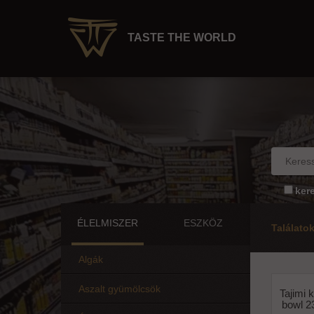
TASTE THE WORLD
ker
ÉLELMISZER
ESZKÖZ
Találato
Algák
Aszalt gyümölcsök
Tajimi 
bowl 2