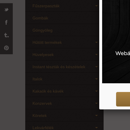
Fűszerpaszták
Gombák
Göngyöleg
Hűtött termékek
Hüvelyesek
Instant tészták és készételek
1 db
Italok
Kakaók és kávék
Konzervek
Köretek
Lekvárfélék