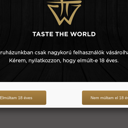
6.650 Ft
1 db
12.990 Ft
Elmúltam 18 éves
Nem múltam el 18 é