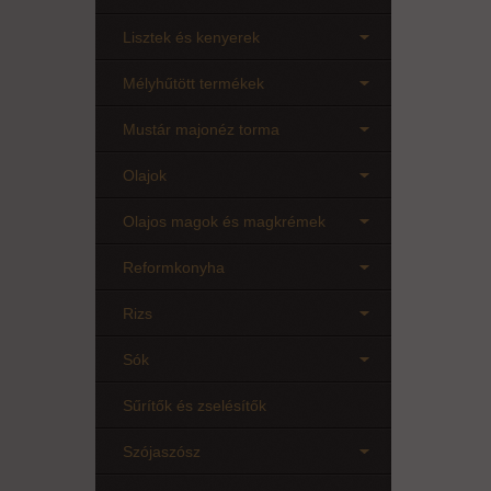
Lisztek és kenyerek
Mélyhűtött termékek
Mustár majonéz torma
Olajok
Olajos magok és magkrémek
Reformkonyha
Rizs
Sók
Sűrítők és zselésítők
Szójaszósz