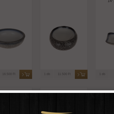
14*
16.500 Ft
1 db
11.500 Ft
1 db
kőagyag kék-fehér
Tajimi kőagyag kék-fehér
nyér 18*3 cm
tányér 26,7*19*3 cm