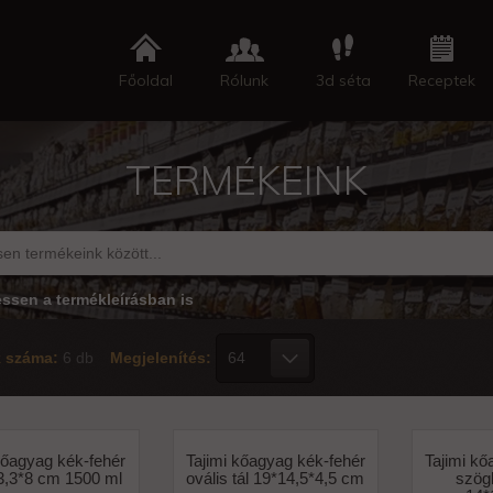
Főoldal
Rólunk
3d séta
Receptek
TERMÉKEINK
essen a termékleírásban is
k száma:
6 db
Megjelenítés:
kőagyag kék-fehér
Tajimi kőagyag kék-fehér
Tajimi kő
3,3*8 cm 1500 ml
ovális tál 19*14,5*4,5 cm
szögl