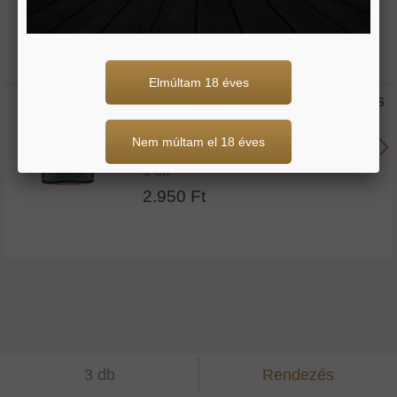
2.950 Ft
Elmúltam 18 éves
Türkiz kőagyag szögletes szószos
tál 9*9 cm
Nem múltam el 18 éves
1 db
2.950 Ft
3 db
Rendezés