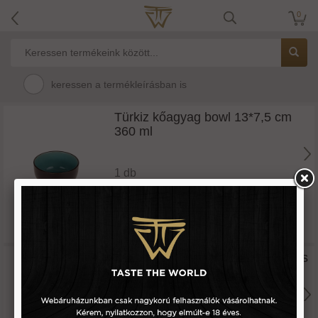
0
keressen a termékleírásban is
Türkiz kőagyag bowl 13*7,5 cm
360 ml
1 db
6.500 Ft
Türkiz kőagyag szögletes szószos
tál 8,5*8,5*3 cm
1 db