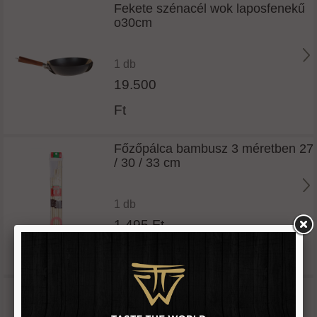
Fekete szénacél wok laposfenekű
o30cm
1 db
19.500
Ft
Főzőpálca bambusz 3 méretben 27
/ 30 / 33 cm
1 db
1.495 Ft
Főzőpálca bambusz 39 cm