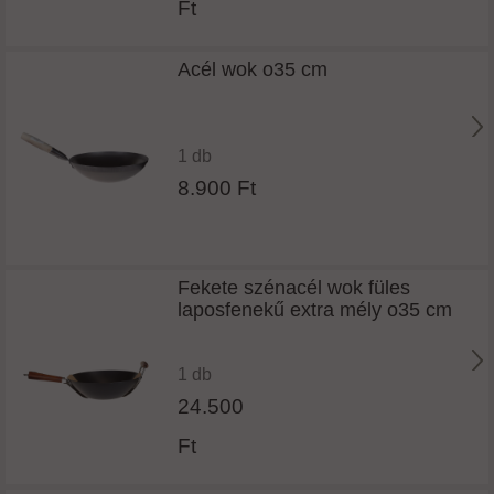
Ft
Acél wok o35 cm
1 db
8.900 Ft
Fekete szénacél wok füles
laposfenekű extra mély o35 cm
1 db
24.500
Ft