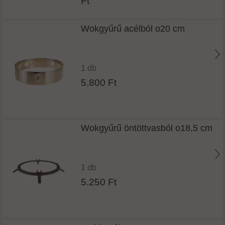
Ft
Wokgyűrű acélból o20 cm
1 db
5.800 Ft
Wokgyűrű öntöttvasból o18,5 cm
1 db
5.250 Ft