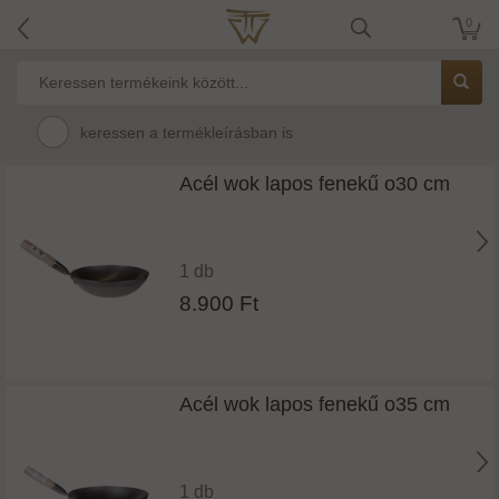
0
keressen a termékleírásban is
Acél wok lapos fenekű o30 cm
1 db
8.900 Ft
Acél wok lapos fenekű o35 cm
1 db