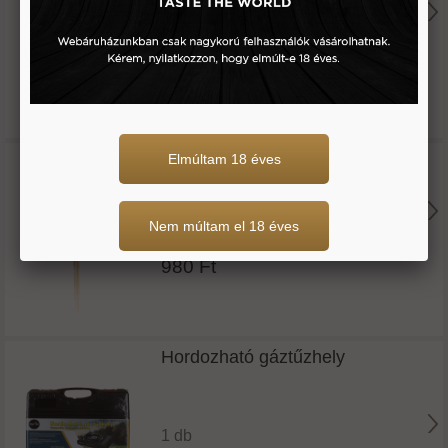
1 db
1.495 Ft
Főzőpálca bambusz 45 cm
Elmúltam 18 éves
Nem múltam el 18 éves
1 db
980 Ft
Hordozható gáztűzhely
1 db