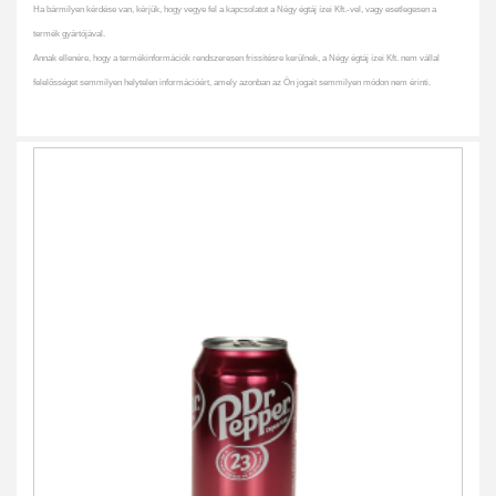
Ha bármilyen kérdése van, kérjük, hogy vegye fel a kapcsolatot a Négy égtáj ízei Kft.-vel, vagy esetlegesen a
termék gyártójával.
Annak ellenére, hogy a termékinformációk rendszeresen frissítésre kerülnek, a Négy égtáj ízei Kft. nem vállal
felelősséget semmilyen helytelen információért, amely azonban az Ön jogait semmilyen módon nem érinti.