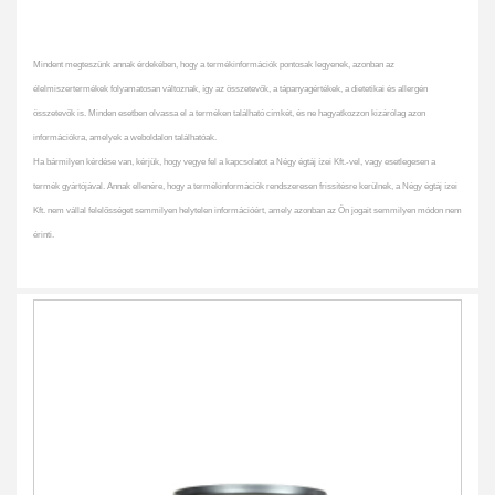
Mindent megteszünk annak érdekében, hogy a termékinformációk pontosak legyenek, azonban az
élelmiszertermékek folyamatosan változnak, így az összetevők, a tápanyagértékek, a dietetikai és allergén
összetevők is. Minden esetben olvassa el a terméken található címkét, és ne hagyatkozzon kizárólag azon
információkra, amelyek a weboldalon találhatóak.
Ha bármilyen kérdése van, kérjük, hogy vegye fel a kapcsolatot a Négy égtáj ízei Kft.-vel, vagy esetlegesen a
termék gyártójával. Annak ellenére, hogy a termékinformációk rendszeresen frissítésre kerülnek, a Négy égtáj ízei
Kft. nem vállal felelősséget semmilyen helytelen információért, amely azonban az Ön jogait semmilyen módon nem
érinti.