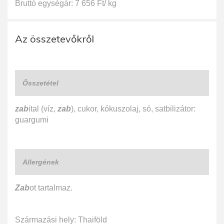
Bruttó egységár: 7 656 Ft/ kg
Az összetevőkről
Összetétel
zab
ital (víz,
zab
), cukor, kókuszolaj, só, satbilizátor:
guargumi
Allergének
Zab
ot tartalmaz.
Származási hely: Thaiföld