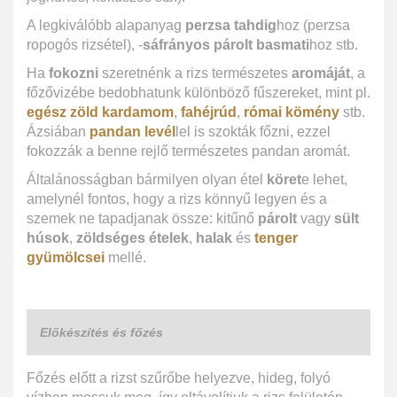
A legkiválóbb alapanyag
perzsa tahdig
hoz (perzsa
ropogós rizsétel), -
sáfrányos párolt basmati
hoz stb.
Ha
fokozni
szeretnénk a rizs természetes
aromáját
, a
főzővizébe bedobhatunk különböző fűszereket, mint pl.
egész zöld kardamom
,
fahéjrúd
,
római kömény
stb.
Ázsiában
pandan levél
lel is szokták főzni, ezzel
fokozzák a benne rejlő természetes pandan aromát.
Általánosságban bármilyen olyan étel
köret
e lehet,
amelynél fontos, hogy a rizs könnyű legyen és a
szemek ne tapadjanak össze: kitűnő
párolt
vagy
sült
húsok
,
zöldséges ételek
,
halak
és
tenger
gyümölcsei
mellé.
Előkészítés és főzés
Főzés előtt a rizst szűrőbe helyezve, hideg, folyó