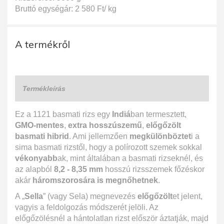
Bruttó egységár: 2 580 Ft/ kg
A termékről
Termékleírás
Ez a 1121 basmati rizs egy
Indiá
ban termesztett,
GMO-mentes
,
extra hosszúszemű
,
előgőzölt
basmati hibrid
. Ami jellemzően
megkülönböztet
i a
sima basmati rizstől, hogy a polírozott szemek sokkal
vékonyabb
ak, mint általában a basmati rizseknél, és
az alapból
8,2 - 8,35 mm
hosszú rizsszemek főzéskor
akár
háromszorosára is megnőhetnek
.
A „
Sella
” (vagy Sela) megnevezés
előgőzölt
et jelent,
vagyis a feldolgozás módszerét jelöli. Az
előgőzölésnél a hántolatlan rizst először áztatják, majd