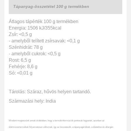
Tápanyag-összetétel 100 g termékben
Átlagos tápérték 100 g termékben
Energia: 1506 kJ/355kcal
Zsír: <0,5 g
- amelyből telített zsírsavak: <0,1 g
Szénhidrát: 78 g
- amelyből cukrok: <0,5 g
Rost: 6,5 g
Fehérje: 8,6 g
Só: <0,01 g
Tárolás: Száraz, hűvös helyen tartandó.
Származási hely: India
Mindent megteszünk annak érdekében, hogy a termékinformációk pontosak legyenek, azonban az
élelmiszertermékek folyamatosan változnak, így az összetevők, a tápanyagértékek, a dietetikai és allergén