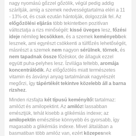
nagy nyomású gőzzel gőzölik, végül pedig addig
szárítják, amíg a szemek nedvességtartalma eléri a 11
- 13%-ot, és csak ezután hántolják, dolgozzák fel. Az
előgőzölési eljárás
több tekintetben pozitívan
változtatja a rizs minőségét:
kissé üveges
lesz,
főzési
ideje
némileg
lecsökken
, és a szemek
keményebb
ek
lesznek, ami egyrészt csökkenti a túlfőzés lehetőségét,
másrészt a szemek
nem
nagyon
sérülnek
,
törnek
, és
nem tapadnak össze
főzéskor, de állaguk ezzel
együtt puha-pelyhes lesz. Ízvilága teltebb,
aromája
koncentrálódik
. Az előgőzölés miatt természetes
vitamin és ásványi anyag tartalmának nagyrészét
megőrzi, így
tápértékét tekintve közelebb áll a barna
rizshez
.
Minden rizsfajta
két típusú keményítő
t tartalmaz:
amilózt és amilopektint. Az
amilóz
t lassabban
emésztjük, tehát kisebb a glikémiás indexe; az
amilopektin
emésztése könnyebb és gyorsabb, így
magasabb a glikémiás indexe. Mivel általában a
basmatiban több amilóz van, ezért
közepes
nek