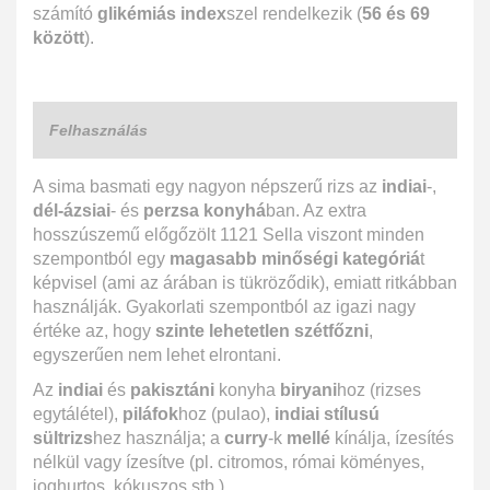
számító
glikémiás index
szel rendelkezik (
56 és 69
között
).
Felhasználás
A sima basmati egy nagyon népszerű rizs az
indiai
-,
dél-ázsiai
- és
perzsa konyhá
ban. Az extra
hosszúszemű előgőzölt 1121 Sella viszont minden
szempontból egy
magasabb minőségi kategóriá
t
képvisel (ami az árában is tükröződik), emiatt ritkábban
használják. Gyakorlati szempontból az igazi nagy
értéke az, hogy
szinte lehetetlen szétfőzni
,
egyszerűen nem lehet elrontani.
Az
indiai
és
pakisztáni
konyha
biryani
hoz (rizses
egytálétel),
piláfok
hoz (pulao),
indiai stílusú
sültrizs
hez használja; a
curry
-k
mellé
kínálja, ízesítés
nélkül vagy ízesítve (pl. citromos, római köményes,
joghurtos, kókuszos stb.).