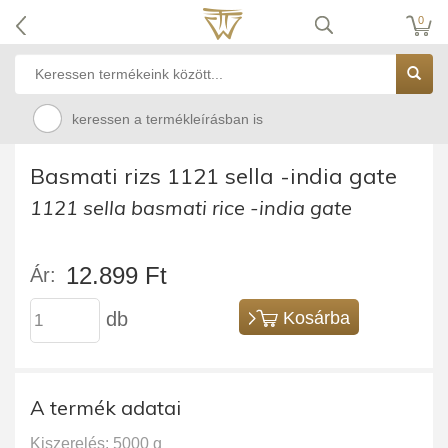
0
keressen a termékleírásban is
Basmati rizs 1121 sella -india gate
1121 sella basmati rice -india gate
12.899 Ft
Ár:
db
Kosárba
A termék adatai
Kiszerelés: 5000 g