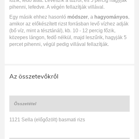
főzik, fedő alatt. Leveszik a tűzről, és 5 percig hagyják
pihenni, lefedve. A végén fellazítják villával.
Egy másik ehhez hasonló
módszer
, a
hagyományos
,
amikor az előkészített rizst forrásban levő vízhez adják
(bő víz, mint a tésztánál), kb. 10 - 12 percig főzik,
közepes lángon, fedő nélkül, majd leszűrik, hagyják 5
percet pihenni, végül pedig villával fellazítják.
Az összetevőkről
Összetétel
1121 Sella (előgőzölt) basmati rizs