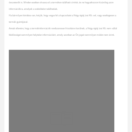
összetevők is. Minden esetben olvassa el a terméken található címkét, és ne hagyatkozzon kizárólag azon
információkra, amelyek a weboldalon találhatóak.
Ha bármilyen kérdése van, kérjük, hogy vegye fel a kapcsolatot a Négy égtáj ízei Kft.-vel, vagy esetlegesen a
termék gyártójával.
Annak ellenére, hogy a termékinformációk rendszeresen frissítésre kerülnek, a Négy égtáj ízei Kft. nem vállal
felelősséget semmilyen helytelen információért, amely azonban az Ön jogait semmilyen módon nem érinti.