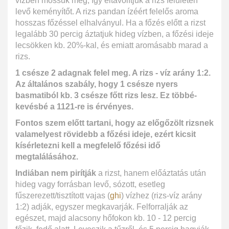
vízben mossuk meg, így eltávolítjuk a rizs felületén
levő keményítőt. A rizs pandan ízéért felelős aroma
hosszas főzéssel elhalványul. Ha a főzés előtt a rizst
legalább 30 percig áztatjuk hideg vízben, a főzési ideje
lecsökken kb. 20%-kal, és emiatt aromásabb marad a
rizs.
1 csésze 2 adagnak felel meg. A rizs - víz arány 1:2.
Az általános szabály, hogy 1 csésze nyers
basmatiból kb. 3 csésze főtt rizs lesz. Ez többé-
kevésbé a 1121-re is érvényes.
Fontos szem előtt tartani, hogy az előgőzölt rizsnek
valamelyest rövidebb a főzési ideje, ezért kicsit
kísérletezni kell a megfelelő főzési idő
megtalálásához.
Indiában nem pirítják
a rizst, hanem előáztatás után
hideg vagy forrásban levő, sózott, esetleg
fűszerezett/tisztított vajas (
ghi
) vízhez (rizs-víz arány
1:2) adják, egyszer megkavarják. Felforralják az
egészet, majd alacsony hőfokon kb. 10 - 12 percig