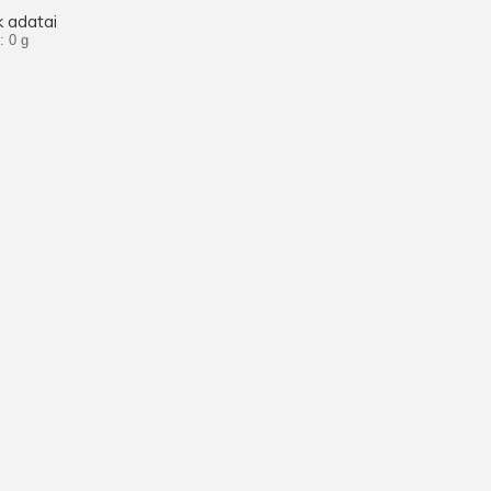
 adatai
: 0 g