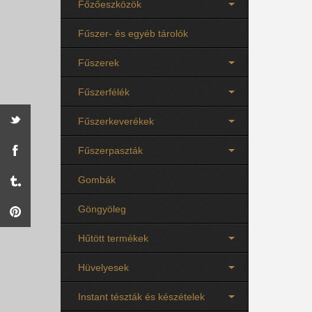
Főzőeszközök
Fűszer- és egyéb tárolók
Fűszerek
Fűszerfélék
Fűszerkeverékek
Fűszerpaszták
Gombák
Göngyöleg
Hűtött termékek
Hüvelyesek
Instant tészták és készételek