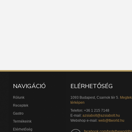
NAVIGÁCIÓ
ELÉRHETŐSÉG
Rólunk
1093 Budapest, Csarnok tér 5.
Megtek
térképen
Receptek
Telefon: +36 1 215 7148
Gastro
E-mail:
azsiabolt@azsiabolt.hu
Webshop e-mail:
web@ttworld.hu
Termékeink
Elérhetőség
facebook.com/tastetheworldb