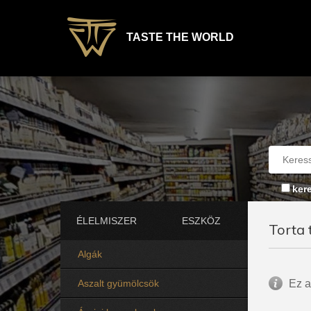
TASTE THE WORLD
ker
ÉLELMISZER
ESZKÖZ
Torta 
Algák
Aszalt gyümölcsök
Ez a