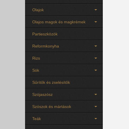
Olajok
Olajos magok és magkrémek
Partieszközök
Reformkonyha
Rizs
Sók
Sűrítők és zselésítők
Szójaszósz
Szószok és mártások
Teák