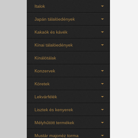
Italok
Japán tálalóedények
Kakaók és kávék
Kínai tálalóedények
Kínálótálak
Konzervek
Köretek
Lekvárfélék
Lisztek és kenyerek
Mélyhűtött termékek
Mustár majonéz torma