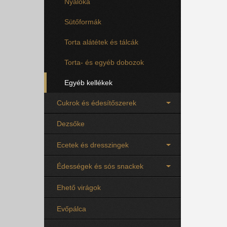
Nyalóka
Sütőformák
Torta alátétek és tálcák
Torta- és egyéb dobozok
Egyéb kellékek
Cukrok és édesítőszerek
Dezsőke
Ecetek és dresszingek
Édességek és sós snackek
Ehető virágok
Evőpálca