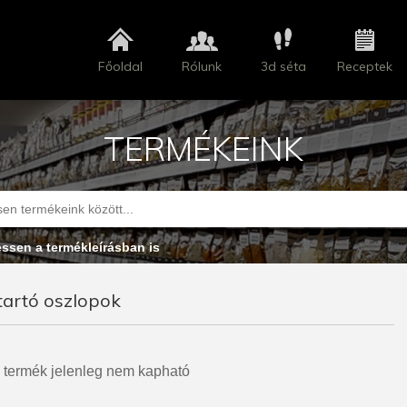
Főoldal
Rólunk
3d séta
Receptek
TERMÉKEINK
essen a termékleírásban is
tartó oszlopok
 termék jelenleg nem kapható