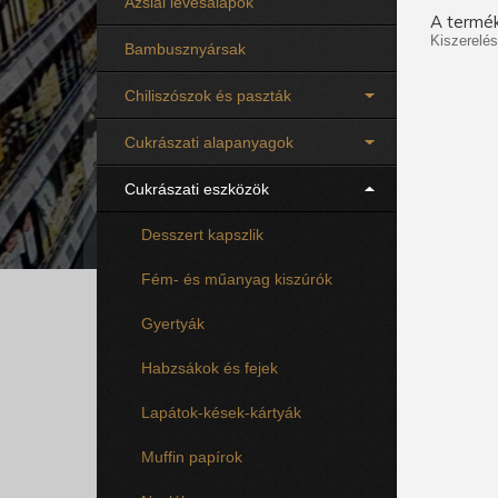
Ázsiai levesalapok
A termék
Kiszerelés
Bambusznyársak
Chiliszószok és paszták
Cukrászati alapanyagok
Cukrászati eszközök
Desszert kapszlik
Fém- és műanyag kiszúrók
Gyertyák
Habzsákok és fejek
Lapátok-kések-kártyák
Muffin papírok