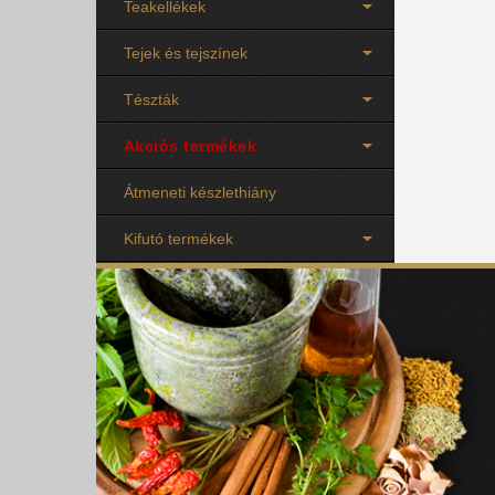
Teakellékek
Tejek és tejszínek
Tészták
Akciós termékek
Átmeneti készlethiány
Kifutó termékek