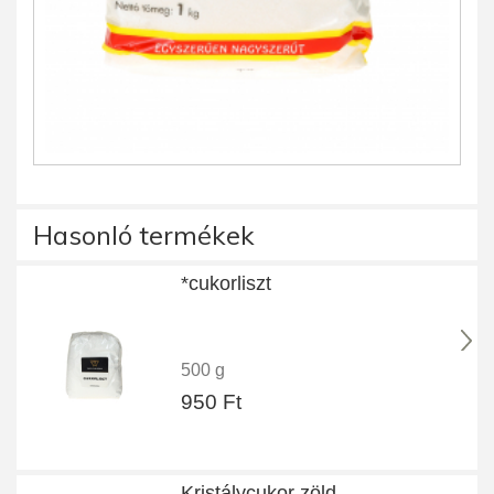
Hasonló termékek
*cukorliszt
500 g
950 Ft
Kristálycukor zöld