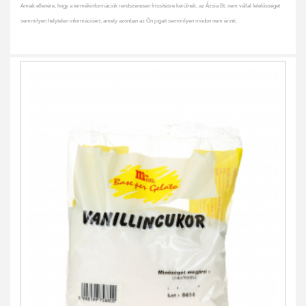
Annak ellenére, hogy a termékinformációk rendszeresen frissítésre kerülnek, az Ázsia Bt. nem vállal felelősséget
semmilyen helytelen információért, amely azonban az Ön jogait semmilyen módon nem érinti.