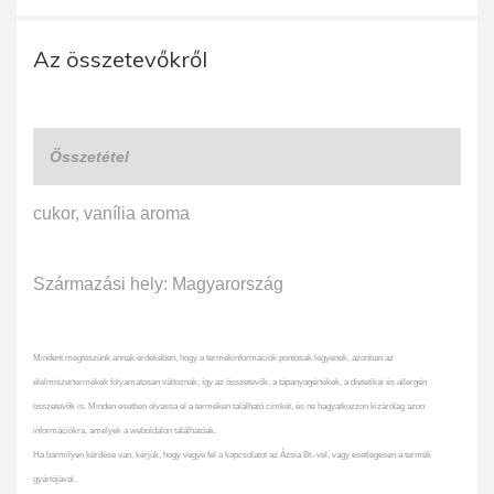
Az összetevőkről
Összetétel
cukor, vanília aroma
Származási hely: Magyarország
Mindent megteszünk annak érdekében, hogy a termékinformációk pontosak legyenek, azonban az
élelmiszertermékek folyamatosan változnak, így az összetevők, a tápanyagértékek, a dietetikai és allergén
összetevők is. Minden esetben olvassa el a terméken található címkét, és ne hagyatkozzon kizárólag azon
információkra, amelyek a weboldalon találhatóak.
Ha bármilyen kérdése van, kérjük, hogy vegye fel a kapcsolatot az Ázsia Bt.-vel, vagy esetlegesen a termék
gyártójával.