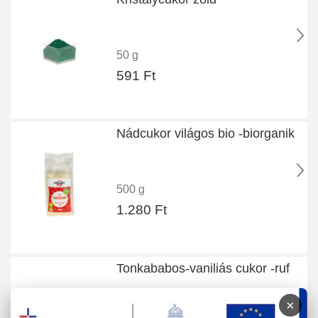
50 g
591 Ft
Nádcukor világos bio -biorganik
500 g
1.280 Ft
Tonkababos-vaniliás cukor -ruf
×