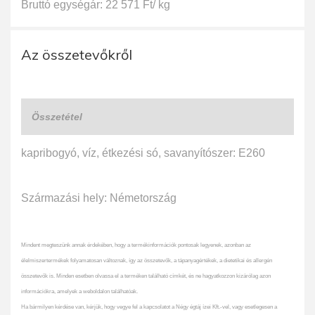
Bruttó egységár: 22 571 Ft/ kg
Az összetevőkről
Összetétel
kapribogyó, víz, étkezési só, savanyítószer: E260
Származási hely: Németország
Mindent megteszünk annak érdekében, hogy a termékinformációk pontosak legyenek, azonban az
élelmiszertermékek folyamatosan változnak, így az összetevők, a tápanyagértékek, a dietetikai és allergén
összetevők is. Minden esetben olvassa el a terméken található címkét, és ne hagyatkozzon kizárólag azon
információkra, amelyek a weboldalon találhatóak.
Ha bármilyen kérdése van, kérjük, hogy vegye fel a kapcsolatot a Négy égtáj ízei Kft.-vel, vagy esetlegesen a