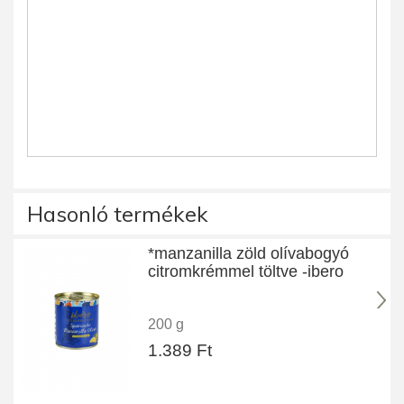
Hasonló termékek
*manzanilla zöld olívabogyó
citromkrémmel töltve -ibero
200 g
1.389 Ft