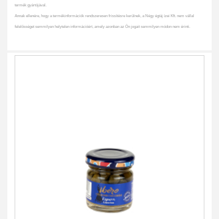
termék gyártójával.
Annak ellenére, hogy a termékinformációk rendszeresen frissítésre kerülnek, a Négy égtáj ízei Kft. nem vállal
felelősséget semmilyen helytelen információért, amely azonban az Ön jogait semmilyen módon nem érinti.