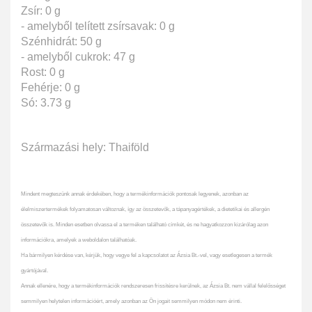
Zsír: 0 g
- amelyből telített zsírsavak: 0 g
Szénhidrát: 50 g
- amelyből cukrok: 47 g
Rost: 0 g
Fehérje: 0 g
Só: 3.73 g
Származási hely: Thaiföld
Mindent megteszünk annak érdekében, hogy a termékinformációk pontosak legyenek, azonban az
élelmiszertermékek folyamatosan változnak, így az összetevők, a tápanyagértékek, a dietetikai és allergén
összetevők is. Minden esetben olvassa el a terméken található címkét, és ne hagyatkozzon kizárólag azon
információkra, amelyek a weboldalon találhatóak.
Ha bármilyen kérdése van, kérjük, hogy vegye fel a kapcsolatot az Ázsia Bt.-vel, vagy esetlegesen a termék
gyártójával.
Annak ellenére, hogy a termékinformációk rendszeresen frissítésre kerülnek, az Ázsia Bt. nem vállal felelősséget
semmilyen helytelen információért, amely azonban az Ön jogait semmilyen módon nem érinti.