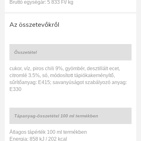
Bruttó egységár: 5 833 Ft/ kg
Az összetevőkről
Összetétel
cukor, víz, piros chili 9%, gyömbér, desztillált ecet,
citromlé 3.5%, só, módosított tápiókakeményítő,
sűrítőanyag: E415; savanyúságot szabályozó anyag:
E330
Tápanyag-összetétel 100 ml termékben
Átlagos tápérték 100 ml termékben
Energia: 858 kJ / 202 kcal