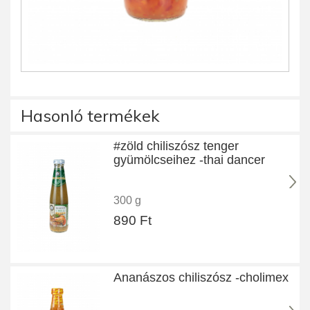
Hasonló termékek
#zöld chiliszósz tenger
gyümölcseihez -thai dancer
300 g
890 Ft
Ananászos chiliszósz -cholimex