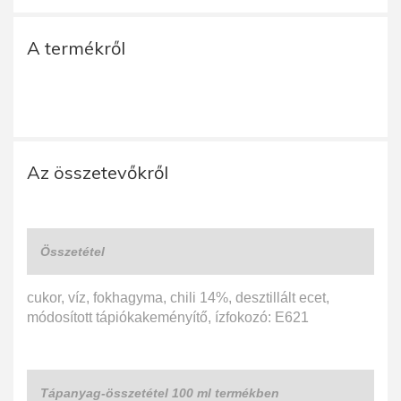
A termékről
Az összetevőkről
Összetétel
cukor, víz, fokhagyma, chili 14%, desztillált ecet,
módosított tápiókakeményítő, ízfokozó: E621
Tápanyag-összetétel 100 ml termékben