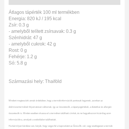
Átlagos tápérték 100 ml termékben
Energia: 820 kJ / 195 kcal
Zsír: 0.3 g
- amelyből telített zsírsavak: 0.3 g
Szénhidrát: 47 g
- amelyből cukrok: 42 g
Rost: 0 g
Fehérje: 1.2 g
Só: 5.8 g
Származási hely: Thaiföld
Mindent megteszünk annak érdekében, hogy a termékinformációk pontosak legyenek, azonban az
élelmiszertermékek folyamatosan változnak, így az összetevők, a tápanyagértékek, a dietetikai és allergén
összetevők is. Minden esetben olvassa el a terméken található címkét, és ne hagyatkozzon kizárólag azon
információkra, amelyek a weboldalon találhatóak.
Ha bármilyen kérdése van, kérjük, hogy vegye fel a kapcsolatot az Ázsia Bt.-vel, vagy esetlegesen a termék