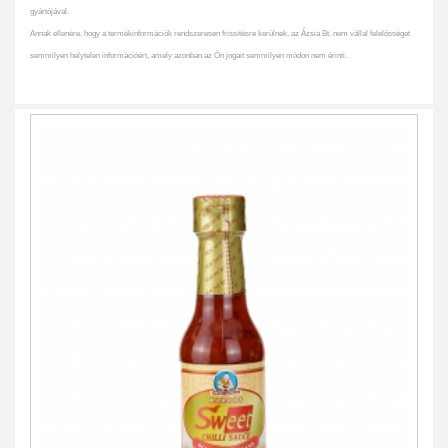
gyártójával.
Annak ellenére, hogy a termékinformációk rendszeresen frissítésre kerülnek, az Ázsia Bt. nem vállal felelősséget
semmilyen helytelen információért, amely azonban az Ön jogait semmilyen módon nem érinti.