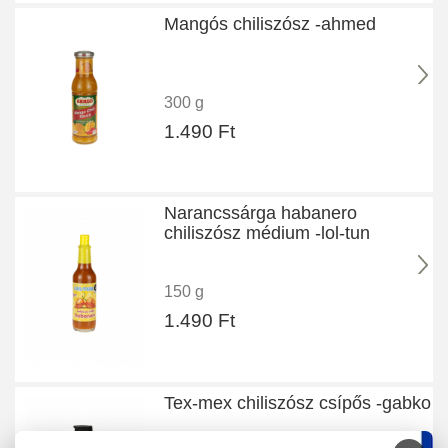
Mangós chiliszósz -ahmed
300 g
1.490 Ft
Narancssárga habanero
chiliszósz médium -lol-tun
150 g
1.490 Ft
Tex-mex chiliszósz csípős -gabko