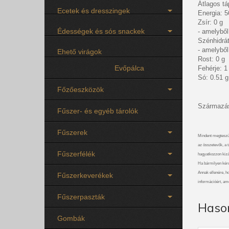
Átlagos t
Ecetek és dresszingek
Energia: 5
Zsír: 0 g
Édességek és sós snackek
- amelyből 
Szénhidrát
- amelyből
Ehető virágok
Rost: 0 g
Evőpálca
Fehérje: 1
Só: 0.51 g
Főzőeszközök
Származási
Fűszer- és egyéb tárolók
Fűszerek
Mindent megteszü
az összetevők, a t
Fűszerfélék
hagyatkozzon kizá
Ha bármilyen kérdé
Annak ellenére, h
Fűszerkeverékek
információért, am
Fűszerpaszták
Haso
Gombák