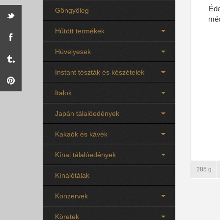
Éde
Göngyöleg
méd
Hűtött termékek
Hüvelyesek
Instant tészták és készételek
Italok
Japán tálalóedények
Kakaók és kávék
Kínai tálalóedények
285 g
Kínálótálak
Konzervek
Köretek