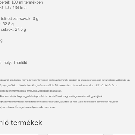
ápérték 100 ml termékben
61 kJ / 134 kcal
telített zsírsavak: 0 g
: 32.8 g
 cukrok: 27.5 g
 g
 hely: Thaiföld
nk annak érdekében, hogy a termékinformációk pontosak legyenek, azonban az élelmiszertermékek folyamatosan változnak, így
ápanyagértékek, a dietetikai és allergén összetevők is. Minden esetben olvassa el a terméken található címkét, és ne
rólag azon információkra, amelyek a weboldalon találhatóak.
se van, kérjük, hogy vegye fel a kapcsolatot az Ázsia Bt.-vel, vagy esetlegesen a termék gyártójával.
ogy a termékinformációk rendszeresen frissítésre kerülnek, az Ázsia Bt. nem vállal felelősséget semmilyen helytelen
ely azonban az Ön jogait semmilyen módon nem érinti.
nló termékek