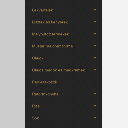
Lekvárfélék
Lisztek és kenyerek
Mélyhűtött termékek
Mustár majonéz torma
Olajok
Olajos magok és magkrémek
Partieszközök
Reformkonyha
Rizs
Sók