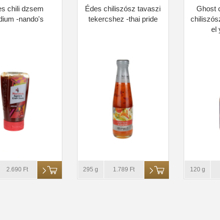
s chili dzsem
Édes chiliszósz tavaszi
Ghost c
ium -nando's
tekercshez -thai pride
chiliszós
el
2.690 Ft
295 g
1.789 Ft
120 g