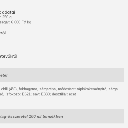
 adatai
: 250 g
ségár: 6 600 Ft/ kg
ről
tevőkről
étel
, chili (4%), fokhagyma, sárgarépa, módosított tápiókakeményítő, sárga
só, ízfokozó: E621; sav: E330; desztillált ecet
ag-összetétel 100 ml termékben