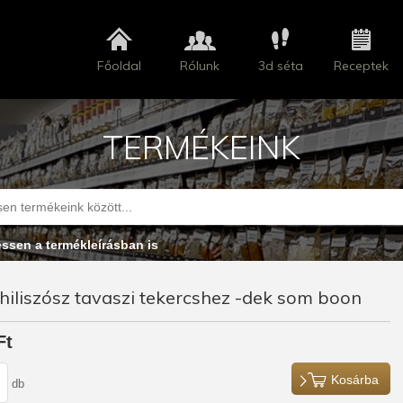
Főoldal
Rólunk
3d séta
Receptek
TERMÉKEINK
essen a termékleírásban is
hiliszósz tavaszi tekercshez -dek som boon
Ft
Kosárba
db