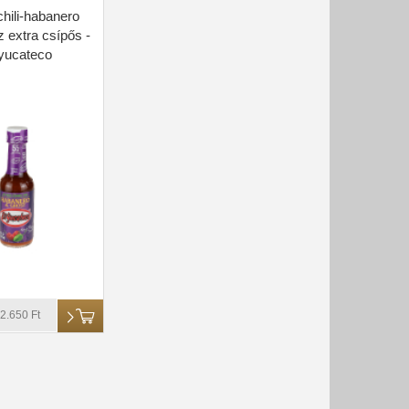
hili-habanero
z extra csípős -
 yucateco
2.650 Ft