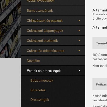
Ázsiai levesalapok
A termék
Bambusznyársak
Kiszerelés
Bruttó egy
Chiliszószok és paszták
A termék
Cukrászati alapanyagok
Cukrászati eszközök
Termék
Cukrok és édesítőszerek
100%
ter
hozzáadá
Dezsőke
Nem
tart
Ecetek és dresszingek
Balzsamecetek
Felhas
Borecetek
Kitűnő
hú
Dresszingek
készítésé
Ecetkúrá
h