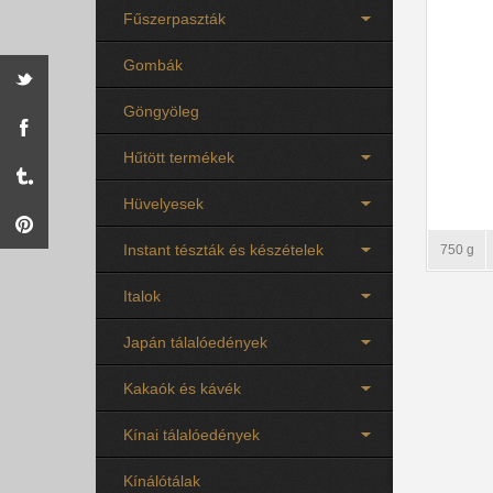
Fűszerpaszták
Gombák
Göngyöleg
Hűtött termékek
Hüvelyesek
Instant tészták és készételek
750 g
Italok
Japán tálalóedények
Kakaók és kávék
Kínai tálalóedények
Kínálótálak