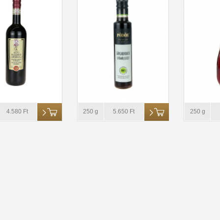
4.580 Ft
250 g
5.650 Ft
250 g