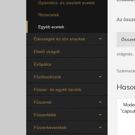
Gyümölcs- és ízesített ecetek
Rizsecetek
Az össze
Egyéb ecetek
Édességek és sós snackek
Összet
Ehető virágok
virágméz, 
Evőpálca
Származás
Főzőeszközök
Haso
Fűszer- és egyéb tárolók
Fűszerek
Moden
"capsul
Fűszerfélék
Fűszerkeverékek