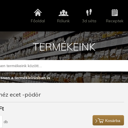
Főoldal
Rólunk
3d séta
Receptek
TERMÉKEINK
essen a termékleírásban is
méz ecet -pödör
Ft
Kosárba
db