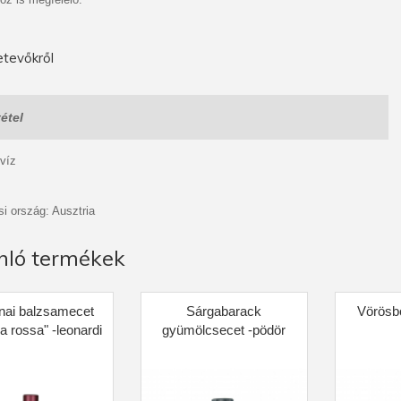
tevőkről
étel
víz
i ország: Ausztria
nló termékek
ai balzsamecet
Sárgabarack
Vörösb
a rossa" -leonardi
gyümölcsecet -pödör