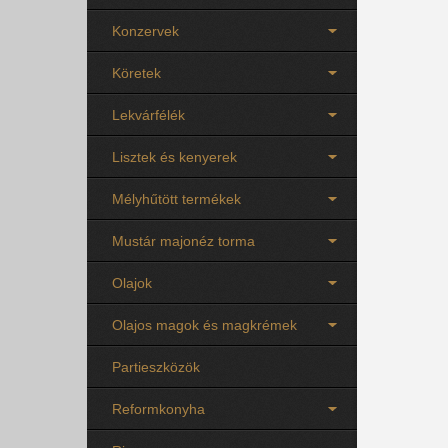
Konzervek
Köretek
Lekvárfélék
Lisztek és kenyerek
Mélyhűtött termékek
Mustár majonéz torma
Olajok
Olajos magok és magkrémek
Partieszközök
Reformkonyha