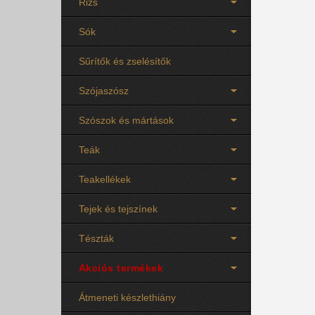
Rizs
Sók
Sűrítők és zselésítők
Szójaszósz
Szószok és mártások
Teák
Teakellékek
Tejek és tejszínek
Tészták
Akciós termékek
Átmeneti készlethiány