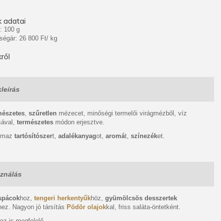
 adatai
: 100 g
ségár: 26 800 Ft/ kg
ről
leírás
mészetes
,
szűretlen
mézecet, minőségi termelői virágmézből, víz
sával,
természetes
módon erjesztve.
almaz
tartósítószer
t,
adalékanyag
ot,
aromá
t,
színezék
et.
ználás
spácok
hoz,
tengeri herkentyűk
höz,
gyümölcsös desszertek
hez. Nagyon jó társítás
Pödör olajok
kal, friss saláta-öntetként.
oz is megfelelő.