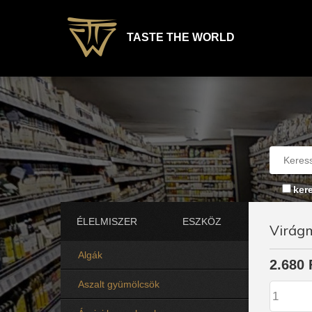
TASTE THE WORLD
ker
ÉLELMISZER
ESZKÖZ
Virág
Algák
2.680 
Aszalt gyümölcsök