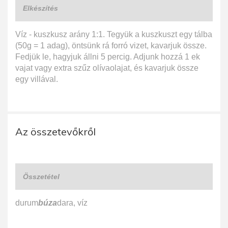
Elkészítés
Víz - kuszkusz arány 1:1. Tegyük a kuszkuszt egy tálba
(50g = 1 adag), öntsünk rá forró vizet, kavarjuk össze.
Fedjük le, hagyjuk állni 5 percig. Adjunk hozzá 1 ek
vajat vagy extra szűz olívaolajat, és kavarjuk össze
egy villával.
Az összetevőkről
Összetétel
durum
búza
dara, víz