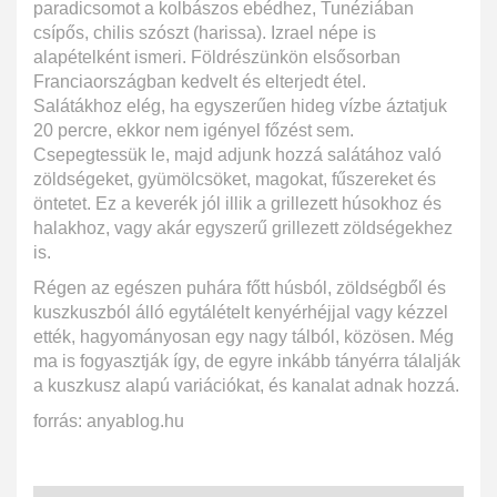
paradicsomot a kolbászos ebédhez, Tunéziában
csípős, chilis szószt (harissa). Izrael népe is
alapételként ismeri. Földrészünkön elsősorban
Franciaországban kedvelt és elterjedt étel.
Salátákhoz elég, ha egyszerűen hideg vízbe áztatjuk
20 percre, ekkor nem igényel főzést sem.
Csepegtessük le, majd adjunk hozzá salátához való
zöldségeket, gyümölcsöket, magokat, fűszereket és
öntetet. Ez a keverék jól illik a grillezett húsokhoz és
halakhoz, vagy akár egyszerű grillezett zöldségekhez
is.
Régen az egészen puhára főtt húsból, zöldségből és
kuszkuszból álló egytálételt kenyérhéjjal vagy kézzel
ették, hagyományosan egy nagy tálból, közösen. Még
ma is fogyasztják így, de egyre inkább tányérra tálalják
a kuszkusz alapú variációkat, és kanalat adnak hozzá.
forrás: anyablog.hu