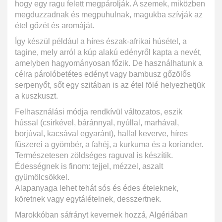
hogy egy ragu felett megpárolják. A szemek, miközben
megduzzadnak és megpuhulnak, magukba szívják az
étel gőzét és aromáját.
Így készül például a híres észak-afrikai húsétel, a
tagine, mely arról a kúp alakú edényről kapta a nevét,
amelyben hagyományosan főzik. De használhatunk a
célra párolóbetétes edényt vagy bambusz gőzölős
serpenyőt, sőt egy szitában is az étel fölé helyezhetjük
a kuszkuszt.
Felhasználási módja rendkívül változatos, eszik
hússal (csirkével, báránnyal, nyúllal, marhával,
borjúval, kacsával egyaránt), hallal keverve, híres
fűszerei a gyömbér, a fahéj, a kurkuma és a koriander.
Természetesen zöldséges raguval is készítik.
Édességnek is finom: tejjel, mézzel, aszalt
gyümölcsökkel.
Alapanyaga lehet tehát sós és édes ételeknek,
köretnek vagy egytálételnek, desszertnek.
Marokkóban sáfrányt kevernek hozzá, Algériában