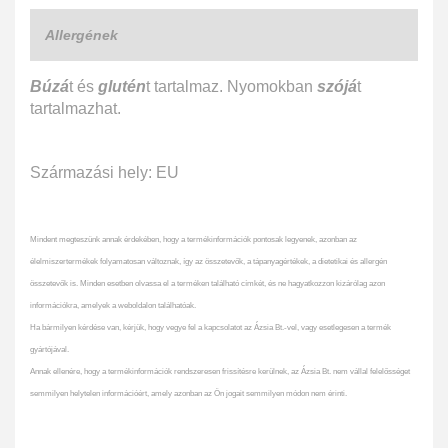
Allergének
Búzá
t és
glutén
t tartalmaz. Nyomokban
szójá
t
tartalmazhat.
Származási hely: EU
Mindent megteszünk annak érdekében, hogy a termékinformációk pontosak legyenek, azonban az
élelmiszertermékek folyamatosan változnak, így az összetevők, a tápanyagértékek, a dietetikai és allergén
összetevők is. Minden esetben olvassa el a terméken található címkét, és ne hagyatkozzon kizárólag azon
információkra, amelyek a weboldalon találhatóak.
Ha bármilyen kérdése van, kérjük, hogy vegye fel a kapcsolatot az Ázsia Bt.-vel, vagy esetlegesen a termék
gyártójával.
Annak ellenére, hogy a termékinformációk rendszeresen frissítésre kerülnek, az Ázsia Bt. nem vállal felelősséget
semmilyen helytelen információért, amely azonban az Ön jogait semmilyen módon nem érinti.