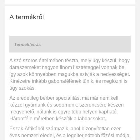
A termékről
Termékleírás
A szó szoros értelmében tészta, mely úgy készül, hogy
daraszemeket nagyon finom lisztréteggel vonnak be,
így azok könnyebben magukba szívják a nedvességet.
Kinézetre inkább gabonafélének tűnik, és megfőzni is
úgy szokás.
Az eredetileg berber specialitást ma már nem kell
kézzel gyúrnunk és sodornunk: szerencsére készen
megvehető, nálunk is egyre több helyen kapható.
Háromféle méretben készítik a labdacsokat.
Észak-Afrikából származik, ahol bizonyítottan ezer
éves nemzeti eledel, és a legelterjedtebb főzési módja,