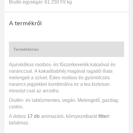
Bruttó egységár: 61 250 Ft/ kg
A termékről
Termékleírás
Ajurvédikus rooibos- és fűszerkeverék kakaóval és
naranccsal. A kakaóbabhéj magával ragadó illata
melengeti a szívet. Édes rooibos és gyümölcsös
narancs jegyekkel kombinálva ez a tea biztosan
mosolyt csal az arcodra.
Glutén- és laktózmentes, vegán. Melengető, gazdag,
csokis.
A doboz
17 db
aromazáró, környezetbarát
filter
t
tartalmaz.