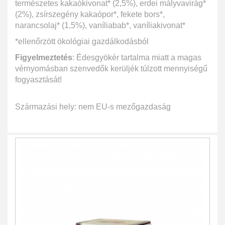
természetes kakaókivonat* (2,5%), erdei mályvavirág*
(2%), zsírszegény kakaópor*, fekete bors*,
narancsolaj* (1,5%), vaníliabab*, vaníliakivonat*
*ellenőrzött ökológiai gazdálkodásból
Figyelmeztetés
: Édesgyökér tartalma miatt a magas
vérnyomásban szenvedők kerüljék túlzott mennyiségű
fogyasztását!
Származási hely: nem EU-s mezőgazdaság