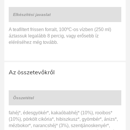
Elkészítési javaslat
A teafiltert frissen forralt, 100ºC-os vízben (250 ml)
áztassuk legalább 8 percig, vagy erősebb íz
eléréséhez még tovább.
Az összetevőkről
Összetétel
fahéj*, édesgyökér*, kakaóbabhéj* (10%), rooibos*
(10%), pörkölt cikória*, hibiszkusz*, gyömbér*, ánizs*,
mézbokor*, narancshéj* (3%), szentjánoskenyér*,