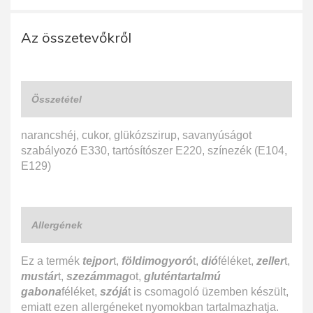
Az összetevőkről
Összetétel
narancshéj, cukor, glükózszirup, savanyúságot
szabályozó E330, tartósítószer E220, színezék (E104,
E129)
Allergének
Ez a termék
tejpor
t,
földimogyoró
t,
dió
féléket,
zeller
t,
mustár
t,
szezámmag
ot,
gluténtartalmú
gabona
féléket,
szójá
t is csomagoló üzemben készült,
emiatt ezen allergéneket nyomokban tartalmazhatja.