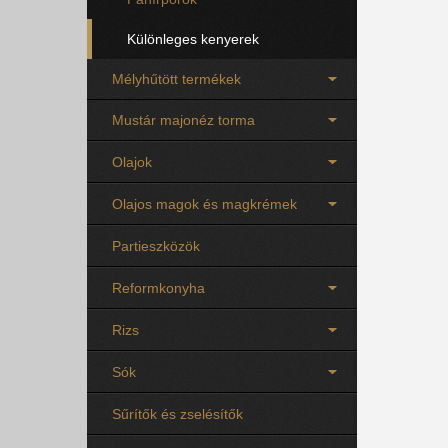
Különleges kenyerek
Mélyhűtött termékek
Mustár majonéz torma
Olajok
Olajos magok és magkrémek
Partieszközök
Reformkonyha
Rizs
Sók
Sűrítők és zselésítők