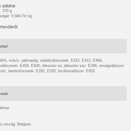
 adatai
: 370 g
ségár: 5 946 Ft/ kg
tevőkről
étel
 66%, ivóvíz, pálmaolaj, stabilizálószerek: E422, E412, E466;
velőszerek: E450, E500; étkezési só, étkezési sav: E296; emulgeálószer:
róz, tartósítószerek: E282, E202; lisztkezelőszer: E920
ének
talmaz.
i ország: Belgium