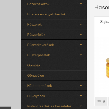
Főzőeszközök
Haso
Fűszer- és egyéb tárolók
Sajts
Fűszerek
Fűszerfélék
Fűszerkeverékek
Fűszerpaszták
Gombák
Göngyöleg
Hűtött termékek
Hüvelyesek
300 g
Instant tészták és készételek