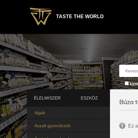
TASTE THE WORLD
ker
ÉLELMISZER
ESZKÖZ
Búza t
Algák
Aszalt gyümölcsök
Ez a