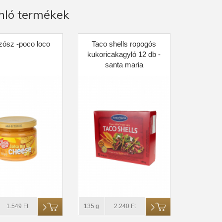
nló termékek
zósz -poco loco
Taco shells ropogós
kukoricakagyló 12 db -
santa maria
1.549 Ft
135 g
2.240 Ft