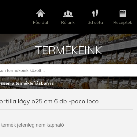
Főoldal
Rólunk
3d séta
Receptek
TERMÉKEINK
essen a termékleírásban is
ortilla lágy o25 cm 6 db -poco loco
 termék jelenleg nem kapható