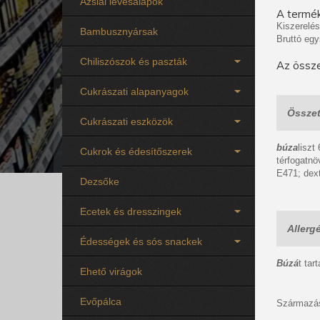
Ázsiai levesalapok
A termék
Kiszerelés
Bambusznyársak
Bruttó egy
Chiliszószok és paszták
Az össze
Cukrászati alapanyagok
Összet
Cukrászati eszközök
búza
liszt
Cukrok és édesítőszerek
térfogatnö
E471; dext
Dezsőke
Ecetek és dresszingek
Allerg
Édességek és sós snackek
Búzá
t tar
Ehető virágok
Evőpálca
Származás