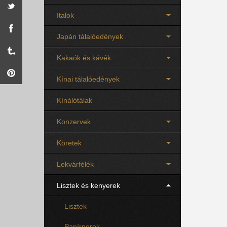
Italok
Japán tálalóedények
Kakaók és kávék
Kínai tálalóedények
Kínálótálak
Konzervek
Köretek
Lekvárfélék
Lisztek és kenyerek
Lisztek
Panírporok