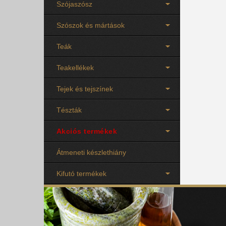
Szójaszósz
Szószok és mártások
Teák
Teakellékek
Tejek és tejszínek
Tészták
Akciós termékek
Átmeneti készlethiány
Kifutó termékek