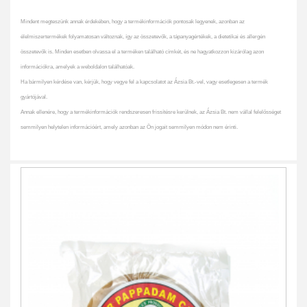
Mindent megteszünk annak érdekében, hogy a termékinformációk pontosak legyenek, azonban az
élelmiszertermékek folyamatosan változnak, így az összetevők, a tápanyagértékek, a dietetikai és allergén
összetevők is. Minden esetben olvassa el a terméken található címkét, és ne hagyatkozzon kizárólag azon
információkra, amelyek a weboldalon találhatóak.
Ha bármilyen kérdése van, kérjük, hogy vegye fel a kapcsolatot az Ázsia Bt.-vel, vagy esetlegesen a termék
gyártójával.
Annak ellenére, hogy a termékinformációk rendszeresen frissítésre kerülnek, az Ázsia Bt. nem vállal felelősséget
semmilyen helytelen információért, amely azonban az Ön jogait semmilyen módon nem érinti.