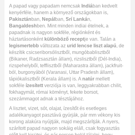
A papad vagy papadam nemcsak
Indiá
ban kedvelt
kenyérféle, hanem a környező országokban is,
Pakisztán
ban,
Nepál
ban,
Srí Lanká
n,
Bangaldesh
ben. Mint minden indiai ételnek, a
papadnak is nagyon sokféle, régiónként és
háztartásonként
különböző recept
je van. Talán a
legismertebb
változata az
urid lencse liszt alapú
, de
készítik csicseriborsólisztből, mungóbablisztből
(Bikaner, Radzsasztán állam), rizslisztből (Dél-India),
rizspehelyből, tefflisztből (Maharastra állam), jackfruit-
ból, burgonyából (Varanasi, Uttar Pradesh állam),
tápiókalisztből (Kerala állam) is. A
natúr
mellett
sokféle
ízesített
verziója is van, leggyakrabban chilit,
fokhagymát, római köményt, fekete borsot,
szezámmagot adnak a tésztájához.
A lisztet, vizet, sót, olajat, ízesítőt és esetleges
adalékanyagot pasztává gyúrják, pár mm vékony kis
korong alakúra nyújtják, majd megszárítják. A nyers,
szárított papad nagyon sokáig eláll, csak fogyasztás
előtt kell kisütni, és pár percen belül tálalni, hogy