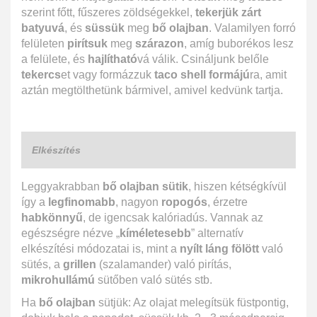
szerint főtt, fűszeres zöldségekkel,
tekerjük zárt
batyuvá
, és
süssük
meg
bő olajban
. Valamilyen forró
felületen
pirítsuk
meg
szárazon
, amíg buborékos lesz
a felülete, és
hajlítható
vá válik. Csináljunk belőle
tekercs
et vagy formázzuk
taco shell formájú
ra, amit
aztán megtölthetünk bármivel, amivel kedvünk tartja.
Elkészítés
Leggyakrabban
bő olajban sütik
, hiszen kétségkívül
így a
legfinomabb
, nagyon
ropogós
, érzetre
habkönnyű
, de igencsak kalóriadús. Vannak az
egészségre nézve „
kíméletesebb
” alternatív
elkészítési módozatai is, mint a
nyílt láng fölött
való
sütés, a
grillen
(szalamander) való pirítás,
mikrohullámú
sütőben való sütés stb.
Ha
bő olajban
sütjük: Az olajat melegítsük füstpontig,