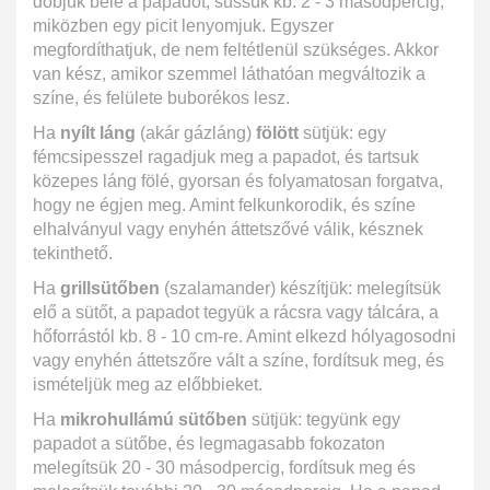
dobjuk bele a papadot, süssük kb. 2 - 3 másodpercig,
miközben egy picit lenyomjuk. Egyszer
megfordíthatjuk, de nem feltétlenül szükséges. Akkor
van kész, amikor szemmel láthatóan megváltozik a
színe, és felülete buborékos lesz.
Ha
nyílt láng
(akár gázláng)
fölött
sütjük: egy
fémcsipesszel ragadjuk meg a papadot, és tartsuk
közepes láng fölé, gyorsan és folyamatosan forgatva,
hogy ne égjen meg. Amint felkunkorodik, és színe
elhalványul vagy enyhén áttetszővé válik, késznek
tekinthető.
Ha
grillsütőben
(szalamander) készítjük: melegítsük
elő a sütőt, a papadot tegyük a rácsra vagy tálcára, a
hőforrástól kb. 8 - 10 cm-re. Amint elkezd hólyagosodni
vagy enyhén áttetszőre vált a színe, fordítsuk meg, és
ismételjük meg az előbbieket.
Ha
mikrohullámú sütőben
sütjük: tegyünk egy
papadot a sütőbe, és legmagasabb fokozaton
melegítsük 20 - 30 másodpercig, fordítsuk meg és