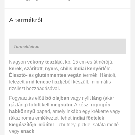
A termékről
Termékleírás
Nagyon
vékony tésztá
jú, kb. 15 cm-es átmérőjű,
kerek
,
szárított
,
nyers
,
chilis indiai kenyér
féle.
Élesztő
- és
gluténmentes vegán
termék. Hántolt,
felezett
urid lencse liszt
jéből készült, minimális
rizsliszt hozzáadásával.
Fogyasztás előtt
bő olajban
vagy nyílt
láng
(akár
gázláng)
fölött
kell
megsütni
. A kész,
ropogós
,
habkönnyű
papad, amely inkább egy krékerre vagy
ráksziromra emlékeztet, lehet
indiai főételek
kiegészítője
,
előétel
– chutney, pickle, saláta mellé –
vagy
snack
.