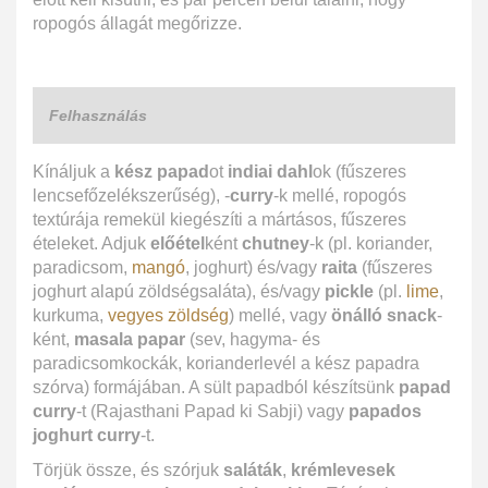
ropogós állagát megőrizze.
Felhasználás
Kínáljuk a
kész papad
ot
indiai dahl
ok (fűszeres
lencsefőzelékszerűség), -
curry
-k mellé, ropogós
textúrája remekül kiegészíti a mártásos, fűszeres
ételeket. Adjuk
előétel
ként
chutney
-k (pl. koriander,
paradicsom,
mangó
, joghurt) és/vagy
raita
(fűszeres
joghurt alapú zöldségsaláta), és/vagy
pickle
(pl.
lime
,
kurkuma,
vegyes zöldség
) mellé, vagy
önálló snack
-
ként,
masala papar
(sev, hagyma- és
paradicsomkockák, korianderlevél a kész papadra
szórva) formájában. A sült papadból készítsünk
papad
curry
-t (Rajasthani Papad ki Sabji) vagy
papados
joghurt curry
-t.
Törjük össze, és szórjuk
saláták
,
krémlevesek