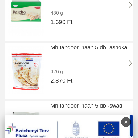
480 g
1.690 Ft
Mh tandoori naan 5 db -ashoka
426 g
2.870 Ft
Mh tandoori naan 5 db -swad
×
426 g