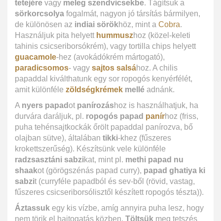
tetejére
vagy
meleg szendvicsekbe
. Tágítsuk a
sörkorcsolya
fogalmát, nagyon jó társítás bármilyen,
de különösen az
indiai sörök
höz, mint a
Cobra
.
Használjuk pita helyett
hummusz
hoz (közel-keleti
tahinis csicseriborsókrém), vagy tortilla chips helyett
guacamole
-hez (avokádókrém mártogató),
paradicsomos
- vagy
sajtos salsá
hoz. A chilis
papaddal kiválthatunk egy sor ropogós kenyérfélét,
amit különféle
zöldségkrémek
mellé
adnánk.
A
nyers papad
ot
panírozás
hoz is használhatjuk, ha
durvára daráljuk, pl.
ropogós papad
panír
hoz (friss,
puha tehénsajtkockák őrölt papaddal panírozva, bő
olajban sütve), általában
tikki
-khez (fűszeres
krokettszerűség). Készítsünk vele különféle
radzsasztáni sabzi
kat, mint pl.
methi papad nu
shaak
ot (görögszénás papad curry),
papad ghatiya ki
sabzi
t (curryféle papadból és sev-ből (rövid, vastag,
fűszeres csicseriborsólisztől készített ropogós tészta)).
Áztassuk
egy kis vízbe, amíg annyira puha lesz, hogy
nem törik el hajtogatás közben.
Töltsük
meg tetszés