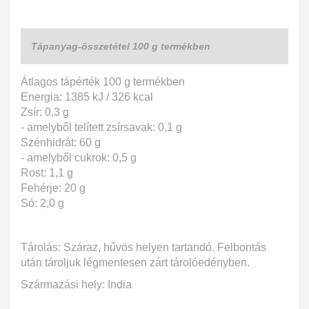
Tápanyag-összetétel 100 g termékben
Átlagos tápérték 100 g termékben
Energia: 1385 kJ / 326 kcal
Zsír: 0,3 g
- amelyből telített zsírsavak: 0,1 g
Szénhidrát: 60 g
- amelyből cukrok: 0,5 g
Rost: 1,1 g
Fehérje: 20 g
Só: 2,0 g
Tárolás: Száraz, hűvös helyen tartandó. Felbontás
után tároljuk légmentesen zárt tárolóedényben.
Származási hely: India