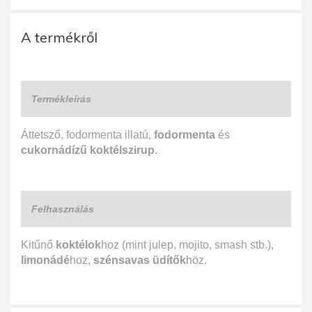
A termékről
Termékleírás
Áttetsző, fodormenta illatú,
fodormenta
és
cukornádízű koktélszirup
.
Felhasználás
Kitűnő
koktélok
hoz (mint julep, mojito, smash stb.),
limonádé
hoz,
szénsavas üdítők
höz.