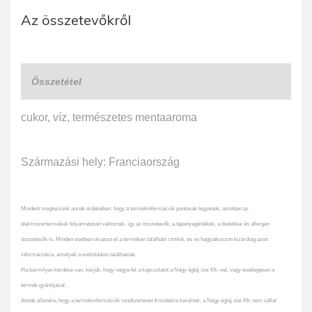
Az összetevőkről
Összetétel
cukor, víz, természetes mentaaroma
Származási hely: Franciaország
Mindent megteszünk annak érdekében, hogy a termékinformációk pontosak legyenek, azonban az
élelmiszertermékek folyamatosan változnak, így az összetevők, a tápanyagértékek, a dietetikai és allergén
összetevők is. Minden esetben olvassa el a terméken található címkét, és ne hagyatkozzon kizárólag azon
információkra, amelyek a weboldalon találhatóak.
Ha bármilyen kérdése van, kérjük, hogy vegye fel a kapcsolatot a Négy égtáj ízei Kft.-vel, vagy esetlegesen a
termék gyártójával.
Annak ellenére, hogy a termékinformációk rendszeresen frissítésre kerülnek, a Négy égtáj ízei Kft. nem vállal