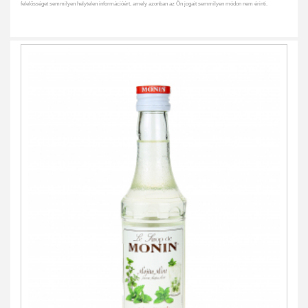
felelősséget semmilyen helytelen információért, amely azonban az Ön jogait semmilyen módon nem érinti.