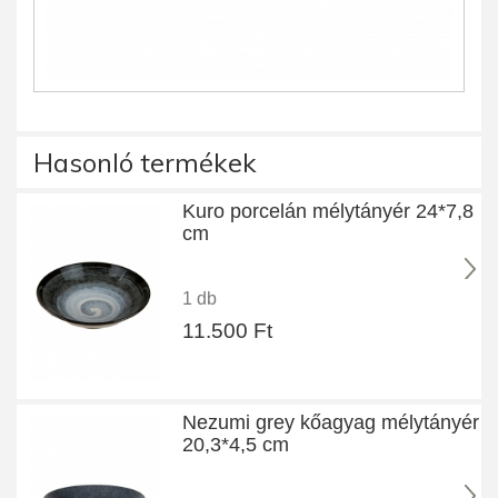
Hasonló termékek
Kuro porcelán mélytányér 24*7,8
cm
1 db
11.500 Ft
Nezumi grey kőagyag mélytányér
20,3*4,5 cm