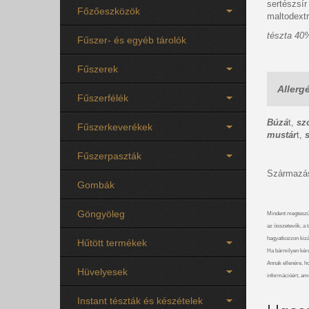
sertészsí
Főzőeszközök
maltodextr
tészta 40
Fűszer- és egyéb tárolók
Fűszerek
Allerg
Fűszerfélék
Búzá
t,
sz
Fűszerkeverékek
mustár
t,
Fűszerpaszták
Származási
Gombák
Göngyöleg
Mindent megteszü
az összetevők, a t
hagyatkozzon kizá
Hűtött termékek
Ha bármilyen kérdé
Annak ellenére, h
Hüvelyesek
információért, am
Instant tészták és készételek