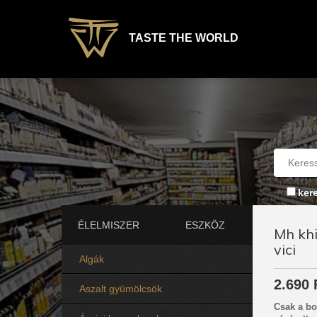
TASTE THE WORLD
ker
ÉLELMISZER
ESZKÖZ
Mh khi
vici
Algák
2.690 
Aszalt gyümölcsök
Csak a bo