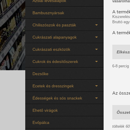
Ázsiai levesalapok
vásárolha
A termék
Bambusznyársak
Kiszerelés
Bruttó egy
Chiliszószok és paszták
A termék
Cukrászati alapanyagok
Cukrászati eszközök
Elkészí
Cukrok és édesítőszerek
6-8 percig
Dezsőke
Ecetek és dresszingek
Az össze
Édességek és sós snackek
Ehető virágok
Összet
Evőpálca
töltelék 6