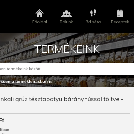
Főoldal
Rólunk
3d séta
Receptek
TERMÉKEINK
essen a termékleírásban is
nkali grúz tésztabatyu bárányhússal töltve -
Ft
ltban