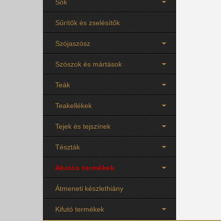
Sók
Sűrítők és zselésítők
Szójaszósz
Szószok és mártások
Teák
Teakellékek
Tejek és tejszínek
Tészták
Akciós termékek
Átmeneti készlethiány
Kifutó termékek