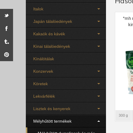
Haso
Italok
*mh 
Japán tálalóedények
ki
Kakaók és kávék
Kínai tálalóedények
Kínálótálak
Konzervek
Köretek
Lekvárfélék
Lisztek és kenyerek
300 g
Mélyhűtött termékek