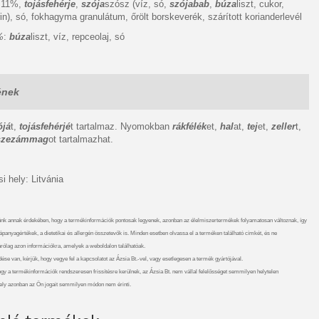
r 11%,
tojásfehérje
,
szója
szósz (víz, só,
szójabab
,
búza
liszt, cukor,
in), só, fokhagyma granulátum, őrölt borskeverék, szárított korianderlevél
%
:
búza
liszt, víz, repceolaj, só
ének
ójá
t,
tojásfehérjé
t tartalmaz. Nyomokban
rákfélék
et,
hal
at,
tej
et,
zeller
t,
szezámmag
ot tartalmazhat.
 hely: Litvánia
nk annak érdekében, hogy a termékinformációk pontosak legyenek, azonban az élelmiszertermékek folyamatosan változnak, így
ápanyagértékek, a dietetikai és allergén összetevők is. Minden esetben olvassa el a terméken található címkét, és ne
rólag azon információkra, amelyek a weboldalon találhatóak.
se van, kérjük, hogy vegye fel a kapcsolatot az Ázsia Bt.-vel, vagy esetlegesen a termék gyártójával.
ogy a termékinformációk rendszeresen frissítésre kerülnek, az Ázsia Bt. nem vállal felelősséget semmilyen helytelen
ely azonban az Ön jogait semmilyen módon nem érinti.