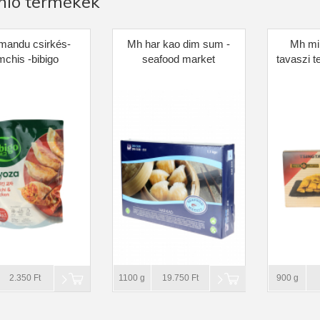
nló termékek
mandu csirkés-
Mh har kao dim sum -
Mh mi
mchis -bibigo
seafood market
tavaszi t
2.350 Ft
1100 g
19.750 Ft
900 g