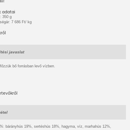
tó!
 adatai
: 350 g
ségár: 7 686 Ft/ kg
ről
tési javaslat
 főzzük bő forrásban levő vízben.
tevőkről
étel
0%
: bárányhús 19%, sertéshús 18%, hagyma, víz, marhahús 12%,