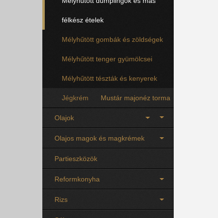
Mélyhűtött dumplingok és más
félkész ételek
Mélyhűtött gombák és zöldségek
Mélyhűtött tenger gyümölcsei
Mélyhűtött tészták és kenyerek
Jégkrém
Mustár majonéz torma
Olajok
Olajos magok és magkrémek
Partieszközök
Reformkonyha
Rizs