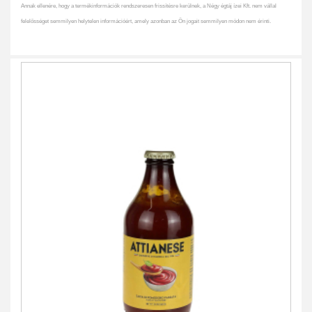
Annak ellenére, hogy a termékinformációk rendszeresen frissítésre kerülnek, a Négy égtáj ízei Kft. nem vállal
felelősséget semmilyen helytelen információért, amely azonban az Ön jogait semmilyen módon nem érinti.