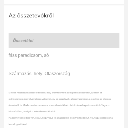
Az összetevőkről
Összetétel
friss paradicsom, só
Származási hely: Olaszország
Mindent megteszünk annak érdekében, hogy a termékinformációk pontosak legyenek, azonban az
élelmiszertermékek folyamatosan változnak, így az összetevők, a tápanyagértékek, a dietetikai és allergén
összetevők is. Minden esetben olvassa el a terméken található címkét, és ne hagyatkozzon kizárólag azon
információkra, amelyek a weboldalon találhatóak.
Ha bármilyen kérdése van, kérjük, hogy vegye fel a kapcsolatot a Négy égtáj ízei Kft.-vel, vagy esetlegesen a
termék gyártójával.