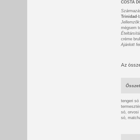
COSTA DO
Származá
Trinidad
-
Jellemzők
mégsem t
Ételtársít
créme bru
Ajánlott f
Az össze
Összet
tengeri só
termesztésb
só, orvosi
só, matcha