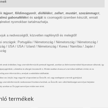
ének
mék
tejpor
t,
földimogyoró
t,
diófélék
et,
zeller
t,
mustár
t,
szezámmag
ot,
talmú gabonafélék
et és
szójá
t is csomagoló üzemben készült, emiatt
rgéneket nyomokban tartalmazhatja.
vjuk a nedvességtől, közvetlen napfénytől és melegtől!
i országok: Portugália / Németország / Németország / Németország /
zág / USA / USA / Izland / Németország / Korea / Namíbia / Japán /
szág
nk annak érdekében, hogy a termékinformációk pontosak legyenek, azonban az élelmiszertermékek folyamatosan változnak, így
ápanyagértékek, a dietetikai és allergén összetevők is. Minden esetben olvassa el a terméken található címkét, és ne
rólag azon információkra, amelyek a weboldalon találhatóak.
se van, kérjük, hogy vegye fel a kapcsolatot az Ázsia Bt.-vel, vagy esetlegesen a termék gyártójával.
ogy a termékinformációk rendszeresen frissítésre kerülnek, az Ázsia Bt. nem vállal felelősséget semmilyen helytelen
ely azonban az Ön jogait semmilyen módon nem érinti.
nló termékek