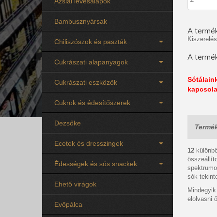
Ázsiai levesalapok
Bambusznyársak
A termék
Kiszerelés
Chiliszószok és paszták
A termék
Cukrászati alapanyagok
Sótálaink
Cukrászati eszközök
kapcsola
Cukrok és édesítőszerek
Dezsőke
Termék
Ecetek és dresszingek
12
különbö
összeállít
Édességek és sós snackek
spektrumot
sók tekint
Ehető virágok
Mindegyik 
elolvasni 
Evőpálca