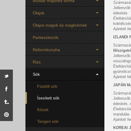
Mustár majonéz torma
Származá
Jellemzők
Olajok
édeskés
Ételtársít
koktélcsés
Olajos magok és magkrémek
Ajánlott f
IZLANDI
Partieszközök
Származás:
Reformkonyha
félszigetr
Jellemzők:
visszafog
Rizs
Ételtársítá
gyümölcsö
Sók
Ajánlott f
JAPÁN M
Füstölt sók
Származá
Ízesített sók
Jellemzők
édeskés, 
Ételtársít
Kősók
mandulás 
Ajánlott f
Tengeri sók
KOREAI 