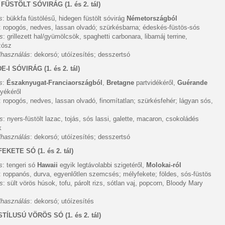
 FÜSTÖLT SÓVIRÁG
(1. és 2. tál)
s
: bükkfa füstölésű, hidegen füstölt sóvirág
Németországból
: ropogós, nedves, lassan olvadó; szürkésbarna; édeskés-füstös-sós
ás
: grillezett hal/gyümölcsök, spaghetti carbonara, libamáj terrine,
zósz
elhasználás
: dekorsó; utóízesítés; desszertsó
E-I SÓVIRÁG
(1. és 2. tál)
s
:
Északnyugat-Franciaországból
,
Bretagne
partvidékéről,
Guérande
yékéről
: ropogós, nedves, lassan olvadó, finomítatlan; szürkésfehér; lágyan sós,
ás
: nyers-füstölt lazac, tojás, sós lassi, galette, macaron, csokoládés
k
elhasználás
: dekorsó; utóízesítés; desszertsó
 FEKETE SÓ
(1. és 2. tál)
s
: tengeri só
Hawaii
egyik legtávolabbi szigetéről,
Molokai-ról
: roppanós, durva, egyenlőtlen szemcsés; mélyfekete; földes, sós-füstös
ás
: sült vörös húsok, tofu, párolt rizs, sótlan vaj, popcorn, Bloody Mary
elhasználás
: dekorsó; utóízesítés
I STÍLUSÚ VÖRÖS SÓ
(1. és 2. tál)