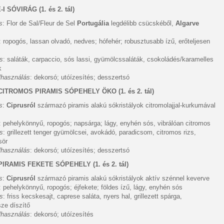
 SÓVIRÁG (1. és 2. tál)
s
: Flor de Sal/Fleur de Sel
Portugália
legdélibb csücskéből,
Algarve
: ropogós, lassan olvadó, nedves; hófehér; robusztusabb ízű, erőteljesen
ás
: saláták, carpaccio, sós lassi, gyümölcssaláták, csokoládés/karamelles
k
elhasználás
: dekorsó; utóízesítés; desszertsó
 CITROMOS PIRAMIS SÓPEHELY ÖKO
(1. és 2. tál)
s
:
Ciprusról
származó piramis alakú sókristályok citromolajjal-kurkumával
: pehelykönnyű, ropogós; napsárga; lágy, enyhén sós, vibrálóan citromos
ás
: grillezett tenger gyümölcsei, avokádó, paradicsom, citromos rizs,
sör
elhasználás
: dekorsó; utóízesítés; desszertsó
 PIRAMIS FEKETE SÓPEHELY
(1. és 2. tál)
s
:
Ciprusról
származó piramis alakú sókristályok aktív szénnel keverve
: pehelykönnyű, ropogós; éjfekete; földes ízű, lágy, enyhén sós
ás
: friss kecskesajt, caprese saláta, nyers hal, grillezett spárga,
ze díszítő
elhasználás
: dekorsó; utóízesítés