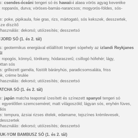
s
:
csendes-óceáni
tengeri só és
hawaii-i
alaea vörös agyag keveréke
: roppanós, durva; vöröses-barnás-narancsos; mogyorós-földes, sós-
ás
: poke, pipikaula, foie gras, rizs, mártogató, sós kekszek, desszertek,
ze díszítő
elhasználás
: dekorsó; utóízesítés; desszertsó
 FJORD SÓ
(1. és 2. tál)
 geotermikus energiával előállított tengeri sópehely az
izlandi Reykjanes
ől
 ropogós, könnyű, törékeny, hódaraszerű; csillogó hófehér; lágy,
ottan sós
s: grillezett garnéla, füstölt bárányhús, paradicsomsaláta, friss
k, créme brulée
elhasználás: dekorsó; utóízesítés; desszertsó
ATCHA SÓ
(1. és 2. tál)
s
:
japán
matcha teaporral ízesített és színezett
spanyol
tengeri só
: egyenlőtlen szemcseméret; matt világoszöld; lágyan sós, enyhén füves,
diós
ás
: tempura, ázsiai rizses ételek, edamame, tejszínes krémlevesek,
desszertek
elhasználás
: dekorsó; utóízesítés; desszertsó
JUK-YOM BAMBUSZ SÓ
(1. és 2. tál)