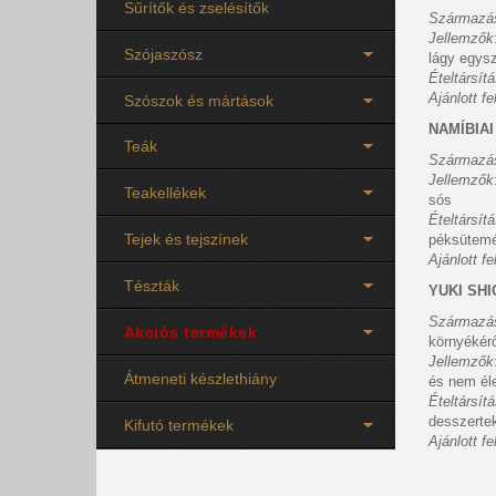
Sűrítők és zselésítők
Származá
Jellemzők
Szójaszósz
lágy egysz
Ételtársít
Ajánlott f
Szószok és mártások
NAMÍBIA
Teák
Származá
Jellemzők
Teakellékek
sós
Ételtársít
Tejek és tejszínek
péksütem
Ajánlott f
Tészták
YUKI SHIO
Származá
Akciós termékek
környékérő
Jellemzők
Átmeneti készlethiány
és nem él
Ételtársít
desszerte
Kifutó termékek
Ajánlott f