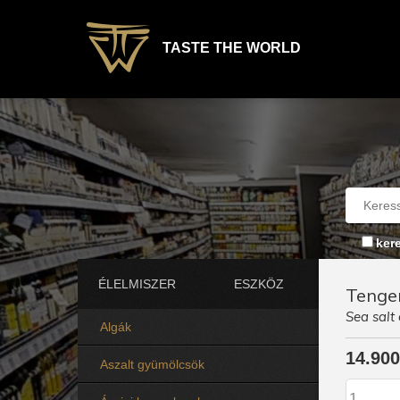
TASTE THE WORLD
ker
ÉLELMISZER
ESZKÖZ
Tenger
Sea salt 
Algák
14.900
Aszalt gyümölcsök