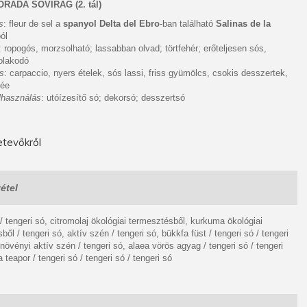
RADA SÓVIRÁG (2. tál)
s
: fleur de sel a
spanyol Delta del Ebro
-ban található
Salinas de la
ból
: ropogós, morzsolható; lassabban olvad; törtfehér; erőteljesen sós,
olakodó
ás
: carpaccio, nyers ételek, sós lassi, friss gyümölcs, csokis desszertek,
lée
elhasználás
: utóízesítő só; dekorsó; desszertsó
tevőkről
étel
 / tengeri só, citromolaj ökológiai termesztésből, kurkuma ökológiai
ől / tengeri só, aktív szén / tengeri só, bükkfa füst / tengeri só / tengeri
 növényi aktív szén / tengeri só, alaea vörös agyag / tengeri só / tengeri
 teapor / tengeri só / tengeri só / tengeri só