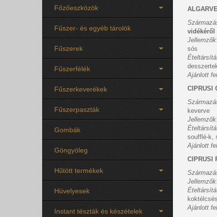
Főzőeszközök
ALGARVE-I
Származá
Fűszer- és egyéb tárolók
vidékéről
Jellemzők
Fűszerek
sós
Ételtársít
desszerte
Fűszerfélék
Ajánlott f
CIPRUSI
Fűszerkeverékek
Származá
Fűszerpaszták
keverve
Jellemzők
Ételtársít
Gombák
soufflé-k, 
Ajánlott f
Göngyöleg
CIPRUSI
Hűtött termékek
Származá
Jellemzők
Ételtársít
Hüvelyesek
koktélcsés
Ajánlott f
Instant tészták és készételek