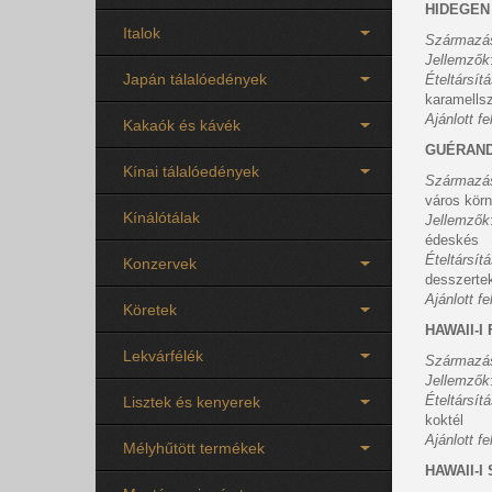
HIDEGEN
Italok
Származá
Jellemzők
Japán tálalóedények
Ételtársít
karamells
Ajánlott f
Kakaók és kávék
GUÉRAND
Kínai tálalóedények
Származá
város körn
Kínálótálak
Jellemzők
édeskés
Ételtársít
Konzervek
desszerte
Ajánlott f
Köretek
HAWAII-I
Lekvárfélék
Származá
Jellemzők
Ételtársít
Lisztek és kenyerek
koktél
Ajánlott f
Mélyhűtött termékek
HAWAII-