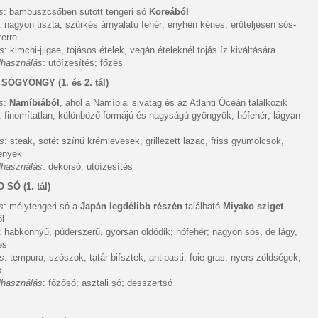
s
: bambuszcsőben sütött tengeri só
Koreából
: nagyon tiszta; szürkés árnyalatú fehér; enyhén kénes, erőteljesen sós-
erre
ás
: kimchi-jjigae, tojásos ételek, vegán ételeknél tojás íz kiváltására
elhasználás
: utóízesítés; főzés
I SÓGYÖNGY
(1. és 2. tál)
s
:
Namíbiából
, ahol a Namíbiai sivatag és az Atlanti Óceán találkozik
: finomítatlan, különböző formájú és nagyságú gyöngyök; hófehér; lágyan
ás
: steak, sötét színű krémlevesek, grillezett lazac, friss gyümölcsök,
ények
elhasználás
: dekorsó; utóízesítés
 SÓ (1. tál)
s
: mélytengeri só a
Japán legdélibb részén
található
Miyako sziget
l
: habkönnyű, púderszerű, gyorsan oldódik; hófehér; nagyon sós, de lágy,
es
ás
: tempura, szószok, tatár bifsztek, antipasti, foie gras, nyers zöldségek,
k
elhasználás
: főzősó; asztali só; desszertsó