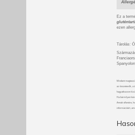
Allerg
Ez a ter
gluténtar
ezen alle
Tárolás: Ó
Származás
Franciaors
Spanyolor
Mindent megteszü
az összetevők, a t
hagyatkozzon kizá
Ha bármilyen kérdé
Annak ellenére, h
információért, am
Haso