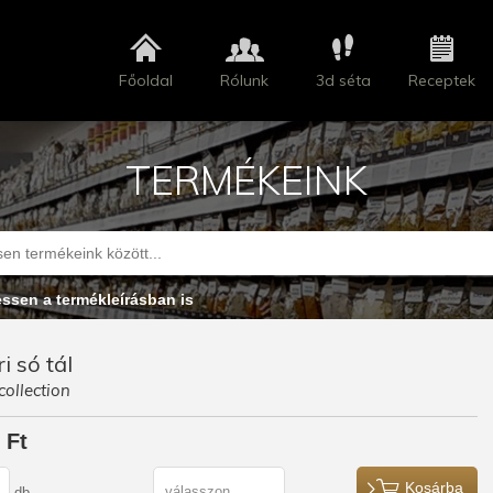
Főoldal
Rólunk
3d séta
Receptek
TERMÉKEINK
essen a termékleírásban is
i só tál
collection
 Ft
Kosárba
db