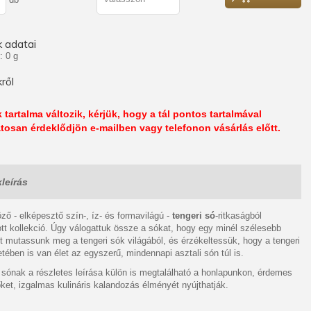
 adatai
: 0 g
ről
 tartalma változik, kérjük, hogy a tál pontos tartalmával
tosan érdeklődjön e-mailben vagy telefonon vásárlás előtt.
leírás
ző - elképesztő szín-, íz- és formavilágú -
tengeri só
-ritkaságból
ott kollekció. Úgy válogattuk össze a sókat, hogy egy minél szélesebb
 mutassunk meg a tengeri sók világából, és érzékeltessük, hogy a tengeri
etében is van élet az egyszerű, mindennapi asztali són túl is.
sónak a részletes leírása külön is megtalálható a honlapunkon, érdemes
őket, izgalmas kulináris kalandozás élményét nyújthatják.