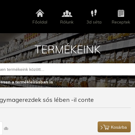
Főoldal
Rólunk
3d séta
Receptek
TERMÉKEINK
essen a termékleírásban is
ymagerezdek sós lében -il conte
Kosárba
db