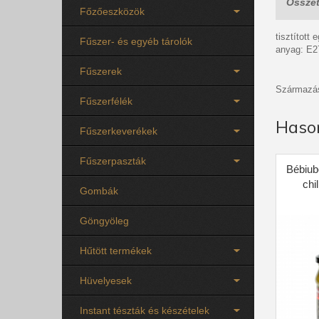
Összet
Főzőeszközök
tisztított
Fűszer- és egyéb tárolók
anyag: E2
Fűszerek
Származás
Fűszerfélék
Haso
Fűszerkeverékek
Fűszerpaszták
Bébiub
chi
Gombák
Göngyöleg
Hűtött termékek
Hüvelyesek
Instant tészták és készételek