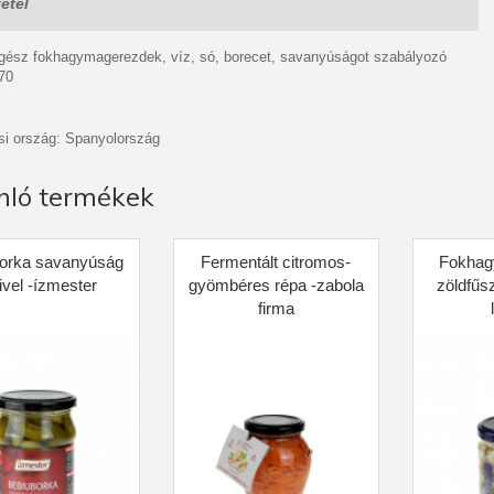
étel
 egész fokhagymagerezdek, víz, só, borecet, savanyúságot szabályozó
70
i ország: Spanyolország
nló termékek
orka savanyúság
Fermentált citromos-
Fokhag
livel -ízmester
gyömbéres répa -zabola
zöldfűs
firma