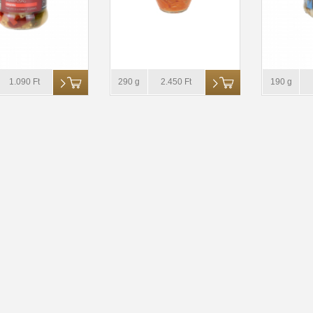
1.090 Ft
290 g
2.450 Ft
190 g