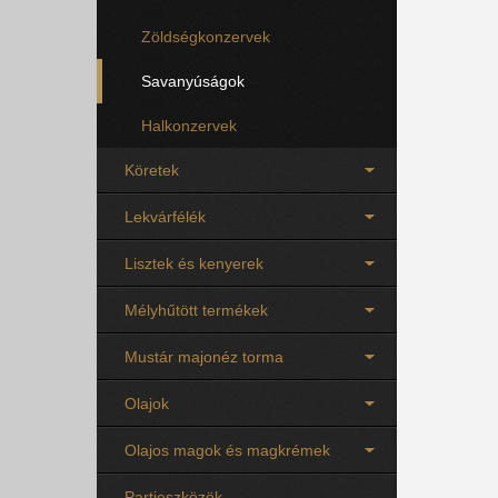
Zöldségkonzervek
Savanyúságok
Halkonzervek
Köretek
Lekvárfélék
Lisztek és kenyerek
Mélyhűtött termékek
Mustár majonéz torma
Olajok
Olajos magok és magkrémek
Partieszközök