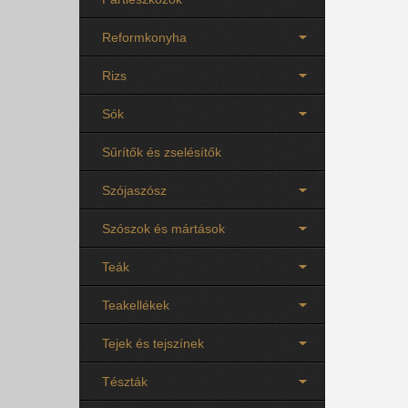
Reformkonyha
Rizs
Sók
Sűrítők és zselésítők
Szójaszósz
Szószok és mártások
Teák
Teakellékek
Tejek és tejszínek
Tészták