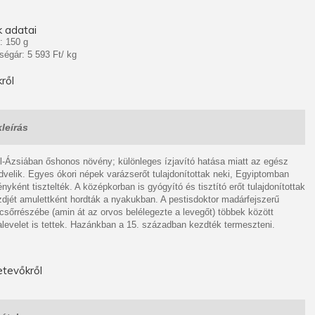
 adatai
: 150 g
ségár: 5 593 Ft/ kg
ről
leírás
l-Ázsiában őshonos növény; különleges ízjavító hatása miatt az egész
dvelik. Egyes ókori népek varázserőt tulajdonítottak neki, Egyiptomban
nyként tisztelték. A középkorban is gyógyító és tisztító erőt tulajdonítottak
zdjét amulettként hordták a nyakukban. A pestisdoktor madárfejszerű
csőrrészébe (amin át az orvos belélegezte a levegőt) többek között
levelet is tettek. Hazánkban a 15. században kezdték termeszteni.
tevőkről