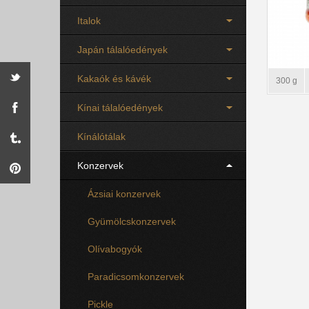
Italok
Japán tálalóedények
Kakaók és kávék
300 g
Kínai tálalóedények
Kínálótálak
Konzervek
Ázsiai konzervek
Gyümölcskonzervek
Olívabogyók
Paradicsomkonzervek
Pickle