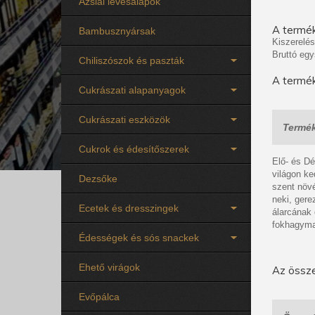
Ázsiai levesalapok
A termék
Bambusznyársak
Kiszerelés
Bruttó egy
Chiliszószok és paszták
A termék
Cukrászati alapanyagok
Cukrászati eszközök
Termék
Cukrok és édesítőszerek
Elő- és Dé
világon ke
Dezsőke
szent növé
neki, gere
Ecetek és dresszingek
álarcának 
fokhagyma
Édességek és sós snackek
Ehető virágok
Az össze
Evőpálca