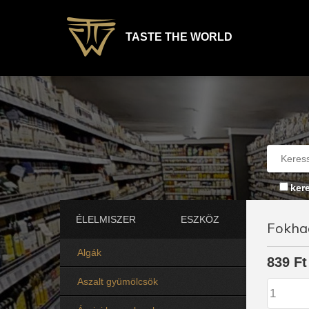
TASTE THE WORLD
ker
ÉLELMISZER
ESZKÖZ
Fokhag
Algák
839 Ft
Aszalt gyümölcsök