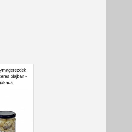
ymagerezdek
zeres olajban -
liakada