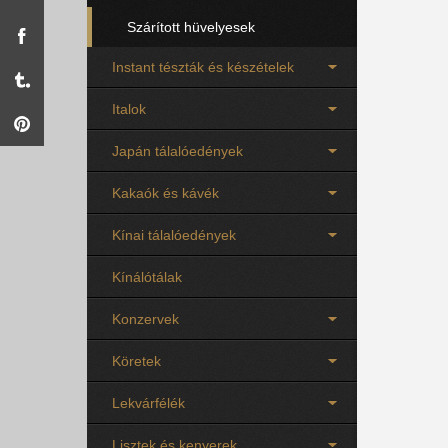
Szárított hüvelyesek
Instant tészták és készételek
Italok
Japán tálalóedények
Kakaók és kávék
Kínai tálalóedények
Kínálótálak
Konzervek
Köretek
Lekvárfélék
Lisztek és kenyerek