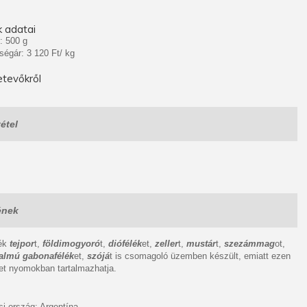
 adatai
: 500 g
ségár: 3 120 Ft/ kg
tevőkről
étel
ének
mék
tejpor
t,
földimogyoró
t,
diófélék
et,
zeller
t,
mustár
t,
szezámmag
ot,
talmú gabonafélék
et,
szójá
t is csomagoló üzemben készült, emiatt ezen
et nyomokban tartalmazhatja.
i ország: Argentína