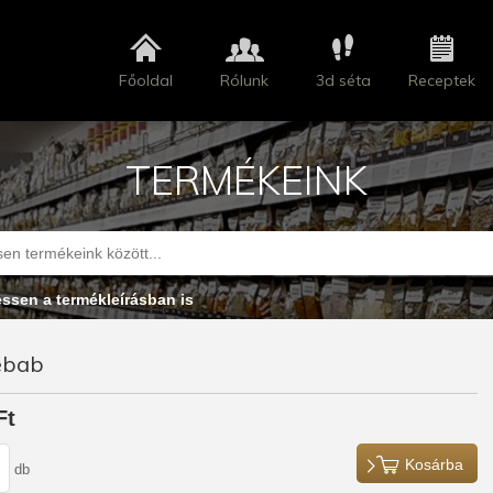
Főoldal
Rólunk
3d séta
Receptek
TERMÉKEINK
essen a termékleírásban is
ebab
Ft
Kosárba
db