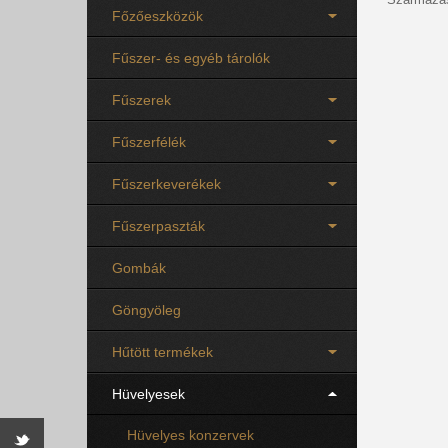
Főzőeszközök
Fűszer- és egyéb tárolók
Fűszerek
Fűszerfélék
Fűszerkeverékek
Fűszerpaszták
Gombák
Göngyöleg
Hűtött termékek
Hüvelyesek
Hüvelyes konzervek