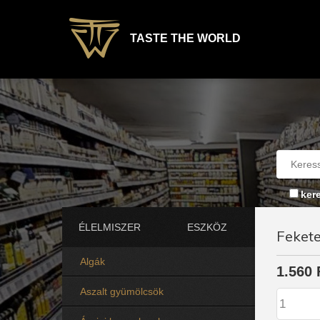
TASTE THE WORLD
ker
ÉLELMISZER
ESZKÖZ
Feket
Algák
1.560 
Aszalt gyümölcsök