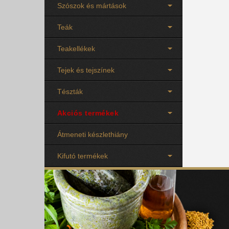
Szószok és mártások
Teák
Teakellékek
Tejek és tejszínek
Tészták
Akciós termékek
Átmeneti készlethiány
Kifutó termékek