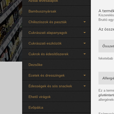
Ázsiai levesalapok
A termék
Bambusznyársak
Kiszerelés
Bruttó egy
Chiliszószok és paszták
Az össze
Cukrászati alapanyagok
Cukrászati eszközök
Összet
Cukrok és édesítőszerek
feketebab
Dezsőke
Ecetek és dresszingek
Allerg
Édességek és sós snackek
Ez a ter
gluténtar
Ehető virágok
allergének
Evőpálca
Származás