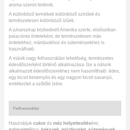
aroma szerint történik.
A különböző termékek különböző szinűek és
természetesen különböző ízűek.
A juharszirup közkedvelt Amerika szerte, elsősorban
palacsinta önteteként, de természetesen más
öntetekhez, mártásokhoz és süteményekhez is
használható.
A másik nagy felhasználási lehetőség, természetes
édesítőszerként történő alkalmazása. Íze a nálunk
alkalmazott édesítőszerekhez nem hasonlítható: édes,
egy kicsit kesernyés és egy nagyon kicsit savanyú,
emlékeztet a szőlőlé ízére.
Felhasználás
Használjuk
cukor
és
méz helyettesítés
ére;
palacsintá
hoz,
kekszek
,
müzliszelet
,
sütemények
,