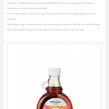
összetevők is. Minden esetben olvassa el a terméken található címkét, és ne hagyatkozzon kizárólag azon
információkra, amelyek a weboldalon találhatóak.
Ha bármilyen kérdése van, kérjük, hogy vegye fel a kapcsolatot az Ázsia Bt.-vel, vagy esetlegesen a termék
gyártójával.
Annak ellenére, hogy a termékinformációk rendszeresen frissítésre kerülnek, az Ázsia Bt. nem vállal felelősséget
semmilyen helytelen információért, amely azonban az Ön jogait semmilyen módon nem érinti.