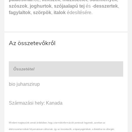
szószok
,
joghurtok
,
szójaalapú tej
és -
desszertek
,
fagylaltok
,
szörpök
,
italok
édesítésére.
Az összetevőkről
Összetétel
bio juharszirup
Származási hely: Kanada
Mindent megteszünk annak érdekében, hogy a termékinformációk pontosak legyenek, azonban az
élelmiszertermékek folyamatosan változnak, így az összetevők, a tápanyagértékek, a dietetikai és allergén