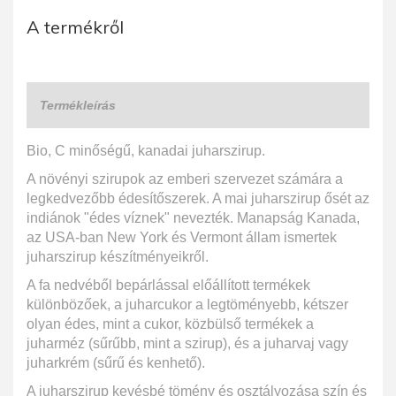
A termékről
Termékleírás
Bio, C minőségű, kanadai juharszirup.
A növényi szirupok az emberi szervezet számára a
legkedvezőbb édesítőszerek. A mai juharszirup ősét az
indiánok "édes víznek" nevezték. Manapság Kanada,
az USA-ban New York és Vermont állam ismertek
juharszirup készítményeikről.
A fa nedvéből bepárlással előállított termékek
különbözőek, a juharcukor a legtöményebb, kétszer
olyan édes, mint a cukor, közbülső termékek a
juharméz (sűrűbb, mint a szirup), és a juharvaj vagy
juharkrém (sűrű és kenhető).
A juharszirup kevésbé tömény és osztályozása szín és