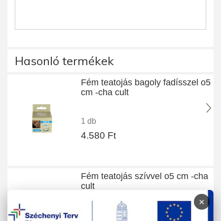
Hasonló termékek
Fém teatojás bagoly fadísszel o5
cm -cha cult
1 db
4.580 Ft
Fém teatojás szívvel o5 cm -cha
cult
×
1 db