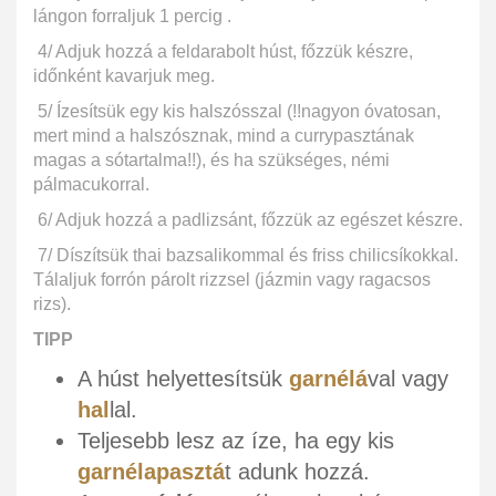
lángon forraljuk 1 percig .
4/ Adjuk hozzá a feldarabolt húst, főzzük készre,
időnként kavarjuk meg.
5/ Ízesítsük egy kis halszósszal (!!nagyon óvatosan,
mert mind a halszósznak, mind a currypasztának
magas a sótartalma!!), és ha szükséges, némi
pálmacukorral.
6/ Adjuk hozzá a padlizsánt, főzzük az egészet készre.
7/ Díszítsük thai bazsalikommal és friss chilicsíkokkal.
Tálaljuk forrón párolt rizzsel (jázmin vagy ragacsos
rizs).
TIPP
A húst helyettesítsük
garnélá
val vagy
hal
lal.
Teljesebb lesz az íze, ha egy kis
garnélapasztá
t adunk hozzá.