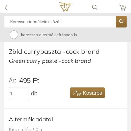
0
keressen a termékleírásban is
Zöld currypaszta -cock brand
Green curry paste -cock brand
495 Ft
Ár:
db
Kosárba
A termék adatai
Kiszerelés: 50 g