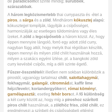
de
paradicsom
ot szinte mindig;
sűrűbbek
,
szárazabbak
.
A
három legközismertebb
thai currypaszta és -étel a
piros
, a
sárga
és a
zöld
. Mindhárom
kókusztej
alapú
:
kókusztejjel tompítják, lágyítják a csípősséget,
harmonizálják az esetleges túldomináns vagy éles
ízeket. A
zöld
a
legcsípősebb
a három közül. Az, hogy
éppen mennyire lángoló, forró egy adott zöld curry,
nagyban függ attól, hogy melyik thai régióban készítik,
éppen mennyi és milyen zöld chilit használnak hozzá,
milyen a szakács egyéni ízlése, pl. a bangkoki zöld
curry kevésbé csípős, míg a déli szinte égető.
Fűszer-összetétel
ét illetően nem sokban különbözik a
pirostól, ugyanúgy tartalmaz
chili
t,
salottahagymá
t,
fokhagymá
t,
galangá
t,
citromnád
at,
kaffir lime
héj
at/
level
et,
koriandergyöke
ret,
római kömény
t,
garnélapasztá
t, esetleg
fehér bors
ot. A
fő különbség
a két curry között az, hogy míg a
piroshoz szárított
piros chili
t használnak, a
zöldhöz friss, zöld chili
t, ez
eredményezi a színbeli és csípősségbeli eltérést