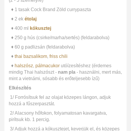
(2 - 3 személyre)
♦ 1 tasak Cock Brand Zöld currypaszta
♦ 2 ek
étolaj
♦ 400 ml
kókusztej
♦ 250 g hús (csirke/marha/sertés) (feldarabolva)
♦ 60 g padlizsán (feldarabolva)
♦
thai bazsalikom
,
friss chili
♦
halszósz
,
pálmacukor
utóízesítéshez (érdemes
mindig Thai halszószt -
nam pla
- használni, mert más,
mint a vietnámi, sósabb és erőteljesebb ízű)
Elkészítés
1/ Forrósítsuk fel az olajat közepes lángon, adjuk
hozzá a fűszerpasztát.
2/ Alacsony hőfokon, folyamatosan kavargatva,
pirítsuk kb. 1 percig.
3/ Adjuk hozzá a kókusztejet, keverjük el, és közepes