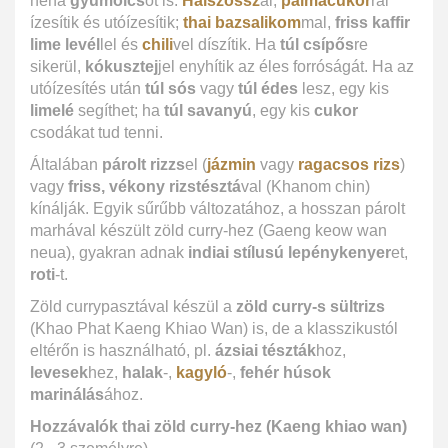
néha
gyümölcs
öt is.
Halszóssz
al,
pálmacukor
ral
ízesítik és utóízesítik;
thai bazsalikom
mal,
friss kaffir
lime levél
lel és
chili
vel díszítik. Ha
túl csípős
re
sikerül,
kókusztej
jel enyhítik az éles forróságát. Ha az
utóízesítés után
túl sós
vagy
túl édes
lesz, egy kis
limelé
segíthet; ha
túl savanyú
, egy kis
cukor
csodákat tud tenni.
Általában
párolt rizzs
el (
jázmin
vagy
ragacsos rizs
)
vagy
friss, vékony rizstésztá
val (Khanom chin)
kínálják. Egyik sűrűbb változatához, a hosszan párolt
marhával készült zöld curry-hez (Gaeng keow wan
neua), gyakran adnak
indiai stílusú lepénykenyer
et,
roti
-t.
Zöld currypasztával készül a
zöld curry-s sültrizs
(Khao Phat Kaeng Khiao Wan) is, de a klasszikustól
eltérőn is használható, pl.
ázsiai tészták
hoz,
levesek
hez,
halak
-,
kagyló
-,
fehér húsok
marinálás
ához.
Hozzávalók thai zöld curry-hez (Kaeng khiao wan)