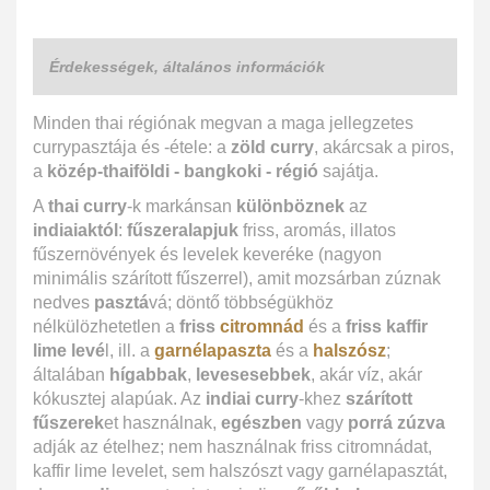
Érdekességek, általános információk
Minden thai régiónak megvan a maga jellegzetes
currypasztája és -étele: a
zöld curry
, akárcsak a piros,
a
közép-thaiföldi - bangkoki - régió
sajátja.
A
thai curry
-k markánsan
különböznek
az
indiaiaktól
:
fűszeralapjuk
friss, aromás, illatos
fűszernövények és levelek keveréke (nagyon
minimális szárított fűszerrel), amit mozsárban zúznak
nedves
pasztá
vá; döntő többségükhöz
nélkülözhetetlen a
friss
citromnád
és a
friss kaffir
lime levé
l, ill. a
garnélapaszta
és a
halszósz
;
általában
hígabbak
,
levesesebbek
, akár víz, akár
kókusztej alapúak. Az
indiai curry
-khez
szárított
fűszerek
et használnak,
egészben
vagy
porrá zúzva
adják az ételhez; nem használnak friss citromnádat,
kaffir lime levelet, sem halszószt vagy garnélapasztát,