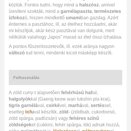
köztük. Fontos tudni, hogy mind a
halszósz
, amivel
ízesíteni szokták, mind a
garnélapaszta
,
természetes
ízfokoz
ó, hiszen mindkettő
umami
ban gazdag. Azért
érdemes a pasztához, ill. az ételhez hozzáadni, akár
mi készítjük, akár kész pasztával van dolgunk, mert
nélkülük valahogy „lapos” marad az étel össz-ízhatása.
A pontos fűszerösszetevők, ill. ezek aránya nagyon
változó
tud lenni, mindenki kicsit másképp készíti.
Felhasználás
A zöld curry-t alapvetően
fehérhúsú hal
lal,
halgolyók
kal (Gaeng keow wan lukshin pla krai),
tigris garnélá
val,
csirké
vel,
marhá
val,
sertés
sel,
esetleg
tofu
val készítik,
zöld
- (zöldbab, cukorborsó,
zöld spárga, padlizsán) vagy
fehéres színű
zöldségek
et (cukkini, fehér spárga, tök) adnak hozzá,