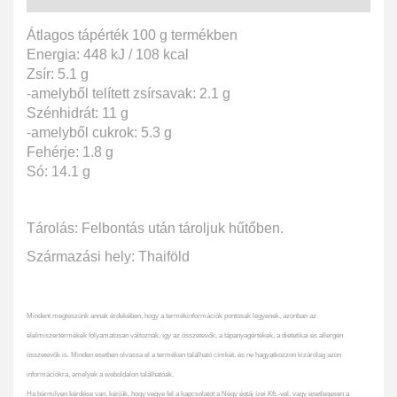
Átlagos tápérték 100 g termékben
Energia: 448 kJ / 108 kcal
Zsír: 5.1 g
-amelyből telített zsírsavak: 2.1 g
Szénhidrát: 11 g
-amelyből cukrok: 5.3 g
Fehérje: 1.8 g
Só: 14.1 g
Tárolás: Felbontás után tároljuk hűtőben.
Származási hely: Thaiföld
Mindent megteszünk annak érdekében, hogy a termékinformációk pontosak legyenek, azonban az
élelmiszertermékek folyamatosan változnak, így az összetevők, a tápanyagértékek, a dietetikai és allergén
összetevők is. Minden esetben olvassa el a terméken található címkét, és ne hagyatkozzon kizárólag azon
információkra, amelyek a weboldalon találhatóak.
Ha bármilyen kérdése van, kérjük, hogy vegye fel a kapcsolatot a Négy égtáj ízei Kft.-vel, vagy esetlegesen a