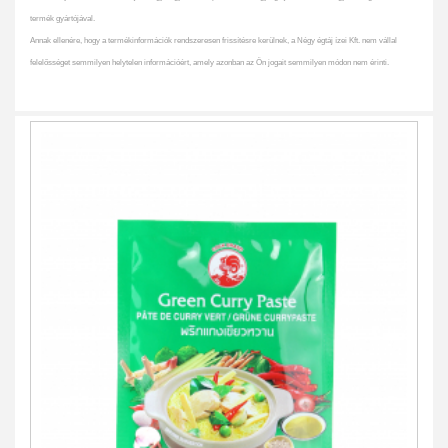
termék gyártójával.
Annak ellenére, hogy a termékinformációk rendszeresen frissítésre kerülnek, a Négy égtáj ízei Kft. nem vállal
felelősséget semmilyen helytelen információért, amely azonban az Ön jogait semmilyen módon nem érinti.