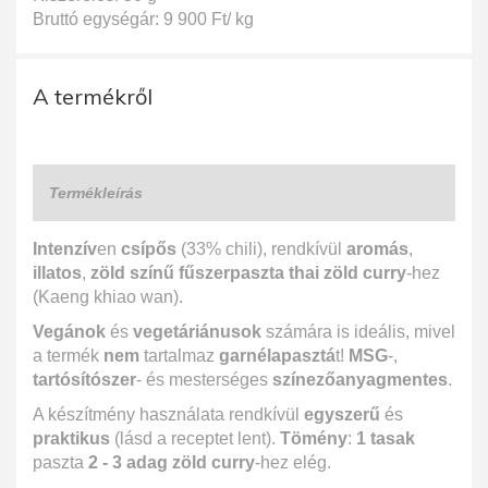
Bruttó egységár: 9 900 Ft/ kg
A termékről
Termékleírás
Intenzív
en
csípős
(33% chili), rendkívül
aromás
,
illatos
,
zöld színű fűszerpaszta thai zöld curry
-hez
(Kaeng khiao wan).
Vegánok
és
vegetáriánusok
számára is ideális, mivel
a termék
nem
tartalmaz
garnélapasztá
t!
MSG
-,
tartósítószer
- és mesterséges
színezőanyagmentes
.
A készítmény használata rendkívül
egyszerű
és
praktikus
(lásd a receptet lent).
Tömény
:
1 tasak
paszta
2 - 3 adag zöld curry
-hez elég.