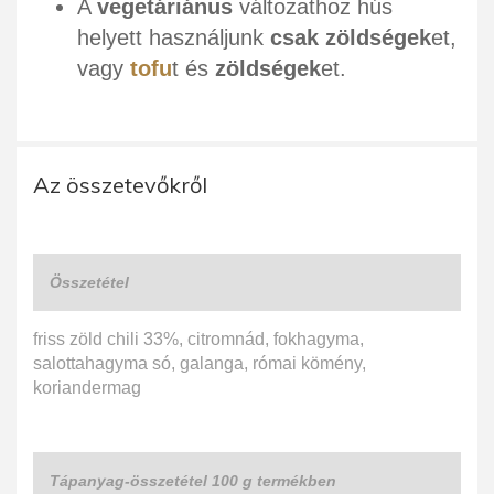
A
vegetáriánus
változathoz hús
helyett használjunk
csak zöldségek
et,
vagy
tofu
t és
zöldségek
et.
Az összetevőkről
Összetétel
friss zöld chili 33%, citromnád, fokhagyma,
salottahagyma só, galanga, római kömény,
koriandermag
Tápanyag-összetétel 100 g termékben