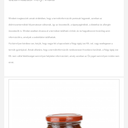
Mindent megteszünk annak érdekében, hogy a termékinformációk pontosak legyenek, azonban az
élelmiszertermékek folyamatosan változnak, így az összetevők, a tápanyagértékek, a dietetikai és allergén
összetevők is. Minden esetben olvassa el a terméken található címkét, és ne hagyatkozzon kizárólag azon
információkra, amelyek a weboldalon találhatóak.
Ha bármilyen kérdése van, kérjük, hogy vegye fel a kapcsolatot a Négy égtáj ízei Kft.-vel, vagy esetlegesen a
termék gyártójával. Annak ellenére, hogy a termékinformációk rendszeresen frissítésre kerülnek, a Négy égtáj ízei
Kft. nem vállal felelősséget semmilyen helytelen információért, amely azonban az Ön jogait semmilyen módon nem
érinti.