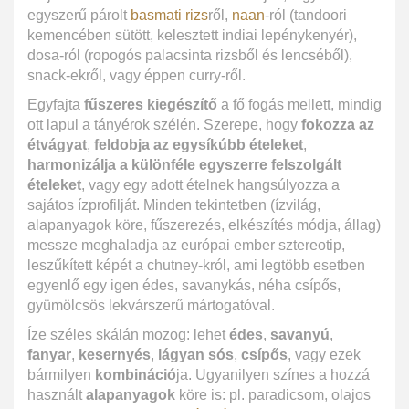
egyszerű párolt
basmati rizs
ről,
naan
-ról (tandoori
kemencében sütött, kelesztett indiai lepénykenyér),
dosa-ról (ropogós palacsinta rizsből és lencséből),
snack-ekről, vagy éppen curry-ről.
Egyfajta
fűszeres kiegészítő
a fő fogás mellett, mindig
ott lapul a tányérok szélén. Szerepe, hogy
fokozza az
étvágyat
,
feldobja az egysíkúbb ételeket
,
harmonizálja a különféle egyszerre felszolgált
ételeket
, vagy egy adott ételnek hangsúlyozza a
sajátos ízprofilját. Minden tekintetben (ízvilág,
alapanyagok köre, fűszerezés, elkészítés módja, állag)
messze meghaladja az európai ember sztereotip,
leszűkített képét a chutney-król, ami legtöbb esetben
egyenlő egy igen édes, savanykás, néha csípős,
gyümölcsös lekvárszerű mártogatóval.
Íze széles skálán mozog: lehet
édes
,
savanyú
,
fanyar
,
kesernyés
,
lágyan sós
,
csípős
, vagy ezek
bármilyen
kombináció
ja. Ugyanilyen színes a hozzá
használt
alapanyagok
köre is: pl. paradicsom, olajos