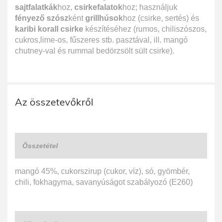
sajtfalatkák
hoz,
csirkefalatok
hoz; használjuk
fényező szósz
ként
grillhúsok
hoz (csirke, sertés) és
karibi korall csirke
készítéséhez (rumos, chiliszószos,
cukros,lime-os, fűszeres stb. pasztával, ill. mangó
chutney-val és rummal bedörzsölt sült csirke).
Az összetevőkről
Összetétel
mangó 45%, cukorszirup (cukor, víz), só, gyömbér,
chili, fokhagyma, savanyúságot szabályozó (E260)