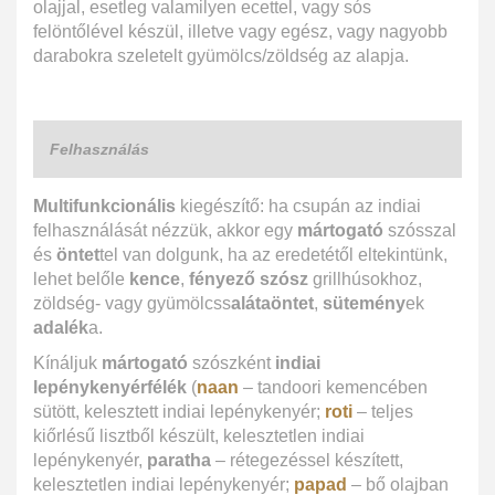
olajjal, esetleg valamilyen ecettel, vagy sós
felöntőlével készül, illetve vagy egész, vagy nagyobb
darabokra szeletelt gyümölcs/zöldség az alapja.
Felhasználás
Multifunkcionális
kiegészítő: ha csupán az indiai
felhasználását nézzük, akkor egy
mártogató
szósszal
és
öntet
tel van dolgunk, ha az eredetétől eltekintünk,
lehet belőle
kence
,
fényező szósz
grillhúsokhoz,
zöldség- vagy gyümölcss
alátaöntet
,
sütemény
ek
adalék
a.
Kínáljuk
mártogató
szószként
indiai
lepénykenyérfélék
(
naan
– tandoori kemencében
sütött, kelesztett indiai lepénykenyér;
roti
– teljes
kiőrlésű lisztből készült, kelesztetlen indiai
lepénykenyér,
paratha
– rétegezéssel készített,
kelesztetlen indiai lepénykenyér;
papad
– bő olajban