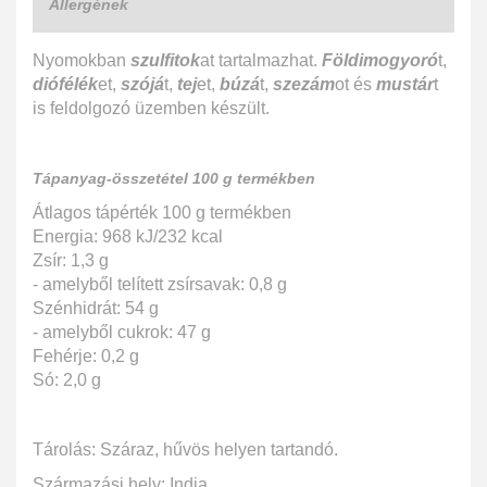
Allergének
Nyomokban
szulfitok
at tartalmazhat.
Földimogyoró
t,
diófélék
et,
szójá
t,
tej
et,
búzá
t,
szezám
ot és
mustár
t
is feldolgozó üzemben készült.
Tápanyag-összetétel 100 g termékben
Átlagos tápérték 100 g termékben
Energia: 968 kJ/232 kcal
Zsír: 1,3 g
- amelyből telített zsírsavak: 0,8 g
Szénhidrát: 54 g
- amelyből cukrok: 47 g
Fehérje: 0,2 g
Só: 2,0 g
Tárolás: Száraz, hűvös helyen tartandó.
Származási hely: India