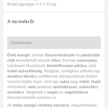
Bruttó egységár: 4 271 Ft/ kg
A termékről
Termékleírás
Érett mangó
, aromás
fűszernövények
és
pándzsábi
chili
keverékéből készült,
édes
, finoman
savanykás
,
szerényen fűszerezett,
leheletfinoman pikáns
, sűrű
indiai szószféleség
. Állagban, ízvilágban jobbára egy
darabos lekvár
ra emlékeztet, felhasználását illetően
viszont inkább olyan, mint egy
salsa
vagy
relish
.
Halal
minősítésű,
nem
tartalmaz
tartósítószer
t,
színezék
et,
aromák
at. Megfelelő a
vegán
és
vegetáriánus
étrendet követők számára is!
Az
indiai mangó chutney ezerarcú
, megunhatatlan: