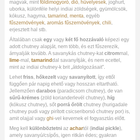
magvak, mint
földimogyoró
,
dió
,
hüvelyesek
, joghurt,
uborka, különféle helyi indiai zöldségek, gyümölcsök,
kókusz, hagyma,
tamarind
,
menta
, egyéb
fűszernövények
,
aromás fűszernövények
,
chili
,
erjesztett hal stb.
Általában csak
egy
vagy
két fő hozzávaló
képezi egy
adott chutney alapját, nem több, és ezt fűszerezik,
árnyalják tovább. A savanykás chutney-kat
citrom
mal,
lime
-mal,
tamarind
dal savanyítják, és nem ecettel,
mint az indiai chutney-k brit „átdolgozásait”.
Lehet
friss
,
hőkezelt
vagy
savanyított
, így ettől
függően pár napig ehető vagy hosszan eltartható.
Jellemzően
darabos
(paradicsom chutney), de van
sűrű-krémes
(zöld korianderlevél chutney),
híg
(kókusz chutney), sőt
porrá őrölt
chutney (hurigadale
chutney pudi vagy pirított csicseriborsó chutney por) is,
amit olajjal vagy
ghi
-vel kevernek el fogyasztás előtt.
Meg kell
különböztetni
az
achar
tól (
indiai pickle
),
amely savanyú/csípős, igen ritkán édes; gyakran