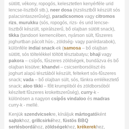
sütött, vékony, ropogós, kelesztetlen kenyérféle urid
lencse-lisztből stb.),
neer dosa
(rizslisztből készült sós
palacsintaszerűség),
paradicsomos
vagy
citromos
rizs
,
murukku
(sós, ropogós, rizs- és urid lencse-
lisztből készült, spirálszerű, bő olajban sütött snack),
tikka
(tandoori kemencében, nyárson sült, fűszeres
joghurtban pácolt hús-, zöldség- vagy panírdarabok),
különféle
indiai snack
-ek (
samosa
– bő olajban
sütött, sós töltelékkel töltött tésztabatyu;
bhaji
vagy
pakora
– csípős, fűszeres zöldségek, bundázva és bő
olajban kisütve;
khandvi
– csicseriborsóliszt és
joghurt alapú tésztából készült, feltekert sós-fűszeres
snack;
vada
– bő olajban sült, sós, fánkra emlékeztető
snack;
aloo tikki
– főtt krumpliból és zöldborsóból
készített fűszeres krokettszerűség),
curry
-k -
különösen a nagyon
csípős vindaloo
és
madras
curry-k - mellé.
Kenjük
szendvicsek
re, kínáljuk
mártogató
ként
sajtok
hoz,
grillcsirké
hez,
füstös BBQ
sertésbordá
hoz,
zöldségek
hez,
krékerek
hez,