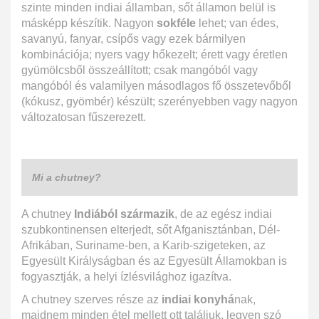
szinte minden indiai államban, sőt államon belül is
másképp készítik. Nagyon
sokféle
lehet; van édes,
savanyú, fanyar, csípős vagy ezek bármilyen
kombinációja; nyers vagy hőkezelt; érett vagy éretlen
gyümölcsből összeállított; csak mangóból vagy
mangóból és valamilyen másodlagos fő összetevőből
(kókusz, gyömbér) készült; szerényebben vagy nagyon
változatosan fűszerezett.
Mi a chutney?
A chutney
Indiából származik
, de az egész indiai
szubkontinensen elterjedt, sőt Afganisztánban, Dél-
Afrikában, Suriname-ben, a Karib-szigeteken, az
Egyesült Királyságban és az Egyesült Államokban is
fogyasztják, a helyi ízlésvilághoz igazítva.
A chutney szerves része az
indiai konyhá
nak,
majdnem minden étel mellett ott találjuk, legyen szó