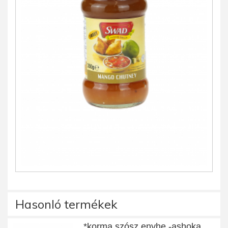
Hasonló termékek
*korma szósz enyhe -ashoka