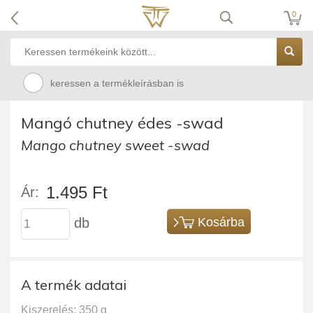
0
keressen a termékleírásban is
Mangó chutney édes -swad
Mango chutney sweet -swad
1.495 Ft
Ár:
db
Kosárba
A termék adatai
Kiszerelés: 350 g