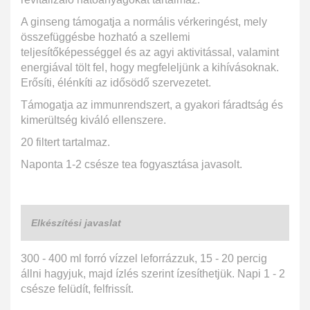
A ginseng támogatja a normális vérkeringést, mely
összefüggésbe hozható a szellemi
teljesítőképességgel és az agyi aktivitással, valamint
energiával tölt fel, hogy megfeleljünk a kihívásoknak.
Erősíti, élénkíti az idősödő szervezetet.
Támogatja az immunrendszert, a gyakori fáradtság és
kimerültség kiváló ellenszere.
20 filtert tartalmaz.
Naponta 1-2 csésze tea fogyasztása javasolt.
Elkészítési javaslat
300 - 400 ml forró vízzel leforrázzuk, 15 - 20 percig
állni hagyjuk, majd ízlés szerint ízesíthetjük. Napi 1 - 2
csésze felüdít, felfrissít.