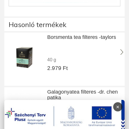
Hasonló termékek
Borsmenta tea filteres -taylors
40 g
2.979 Ft
Galagonyatea filteres -dr. chen
patika
×
40 g
1.850 Ft