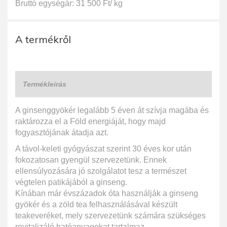
Bruttó egységár: 31 500 Ft/ kg
A termékről
Termékleírás
A ginsenggyökér legalább 5 éven át szívja magába és
raktározza el a Föld energiáját, hogy majd
fogyasztójának átadja azt.
A távol-keleti gyógyászat szerint 30 éves kor után
fokozatosan gyengül szervezetünk. Ennek
ellensúlyozására jó szolgálatot tesz a természet
végtelen patikájából a ginseng.
Kínában már évszázadok óta használják a ginseng
gyökér és a zöld tea felhasználásával készült
teakeveréket, mely szervezetünk számára szükséges
revitalizáló hatóanyagokat tartalmaz.